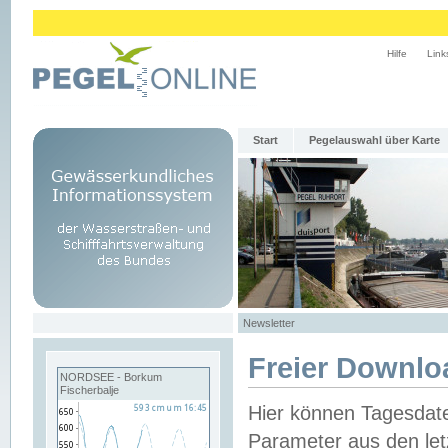
Hilfe
Link
Start
Pegelauswahl über Karte
Newsletter
Freier Downlo
NORDSEE - Borkum
Fischerbalje
Hier können Tagesdat
Parameter aus den let