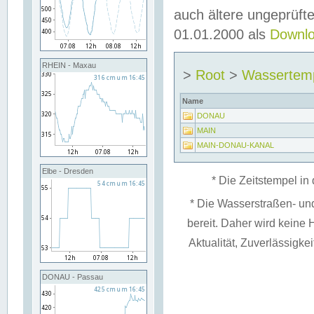
auch ältere ungeprüf
01.01.2000 als
Downl
RHEIN - Maxau
>
Root
>
Wassertem
Name
DONAU
MAIN
MAIN-DONAU-KANAL
Elbe - Dresden
* Die Zeitstempel in 
* Die Wasserstraßen- un
bereit. Daher wird keine H
Aktualität, Zuverlässigke
DONAU - Passau