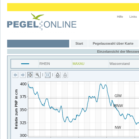
Hilfe
Links
Start
Pegelauswahl über Karte
Einzelansicht der Messwe
RHEIN
MAXAU
Wasserstand
|
|