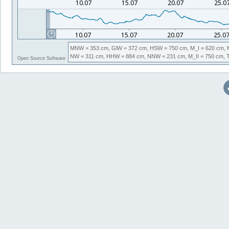
MNW
= 353 cm,
GlW
= 372 cm,
HSW
= 750 cm,
M_I
= 620 cm,
NW
= 311 cm,
HHW
= 884 cm,
NNW
= 231 cm,
M_II
= 750 cm,
Open Source Software