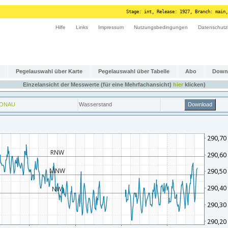
Stage: int, Release: 1927, Branch: main,
Hilfe
Links
Impressum
Nutzungsbedingungen
Datenschutz
Pegelauswahl über Karte
Pegelauswahl über Tabelle
Abo
Down
Einzelansicht der Messwerte (für eine Mehrfachansicht)
hier
klicken)
DONAU
Wasserstand
Download