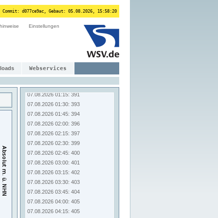
06.08.2026 23:00: 389
 Commit: d077ce9ac, Gebaut: 05.08.2026, 15:58:20
06.08.2026 23:15: 388
hinweise
06.08.2026 23:30: 388
Einstellungen
06.08.2026 23:45: 388
07.08.2026 00:00: 388
07.08.2026 00:15: 388
07.08.2026 00:30: 388
loads
Webservices
07.08.2026 00:45: 389
07.08.2026 01:00: 390
07.08.2026 01:15: 391
07.08.2026 01:30: 393
07.08.2026 01:45: 394
07.08.2026 02:00: 396
07.08.2026 02:15: 397
07.08.2026 02:30: 399
07.08.2026 02:45: 400
07.08.2026 03:00: 401
07.08.2026 03:15: 402
07.08.2026 03:30: 403
07.08.2026 03:45: 404
07.08.2026 04:00: 405
07.08.2026 04:15: 405