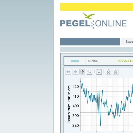
Start
DONAU
PASSAU 
|
|