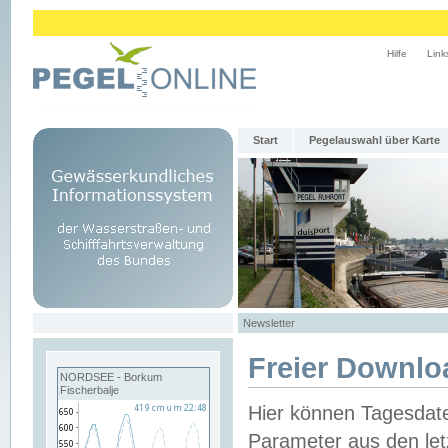
Hilfe
Link
Start
Pegelauswahl über Karte
Newsletter
Freier Downlo
NORDSEE - Borkum
Fischerbalje
Hier können Tagesdat
Parameter aus den let