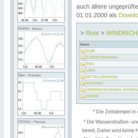
auch ältere ungeprüf
01.01.2000 als
Downl
RHEIN - Maxau
>
Root
>
WINDRIC
Name
ELBE
ELBESEITENKANAL
EMS
JADE
Elbe - Dresden
MITTELLANDKANAL
NORDSEE
VERBINDUNGSKANAL HOHENS
WESER
* Die Zeitstempel in 
* Die Wasserstraßen- un
DONAU - Passau
bereit. Daher wird keine H