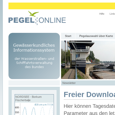
Hilfe
Link
Start
Pegelauswahl über Karte
Newsletter
Freier Downlo
NORDSEE - Borkum
Fischerbalje
Hier können Tagesdat
Parameter aus den let