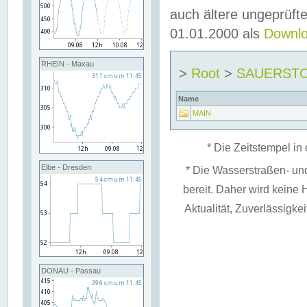
auch ältere ungeprüf
01.01.2000 als
Downl
RHEIN - Maxau
>
Root
>
SAUERST
Name
MAIN
* Die Zeitstempel in 
Elbe - Dresden
* Die Wasserstraßen- un
bereit. Daher wird keine H
Aktualität, Zuverlässigke
DONAU - Passau