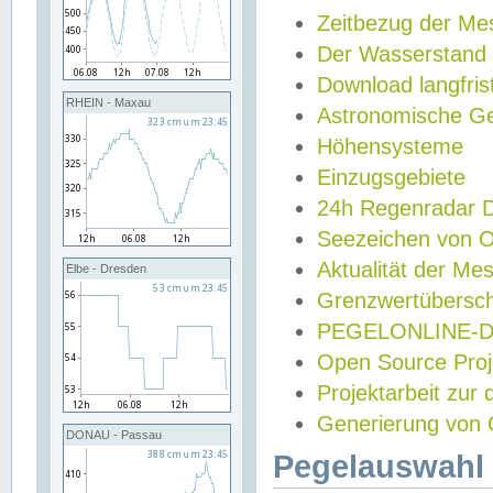
Zeitbezug der Me
Der Wasserstand
Download langfris
RHEIN - Maxau
Astronomische Gez
Höhensysteme
Einzugsgebiete
24h Regenradar
Seezeichen von 
Aktualität der Me
Elbe - Dresden
Grenzwertübersch
PEGELONLINE-Di
Open Source Projek
Projektarbeit zur
Generierung von 
DONAU - Passau
Pegelauswahl 