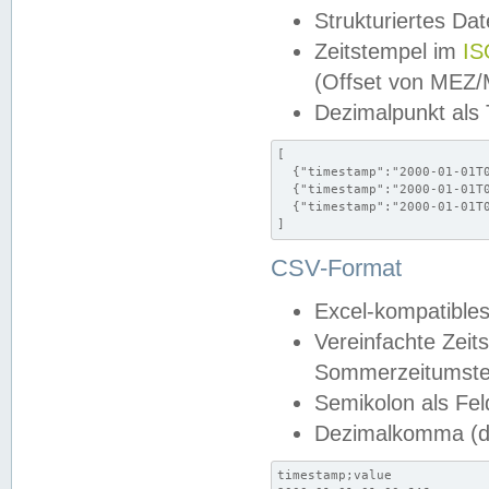
Strukturiertes Da
Zeitstempel im
IS
(Offset von MEZ
Dezimalpunkt als
[

  {"timestamp":"2000-01-01T0
  {"timestamp":"2000-01-01T0
  {"timestamp":"2000-01-01T0
]
CSV-Format
Excel-kompatibles
Vereinfachte Zeit
Sommerzeitumstel
Semikolon als Fel
Dezimalkomma (de
timestamp;value
