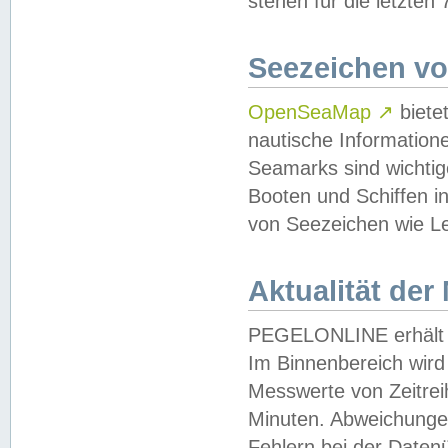
stehen für die letzten
Seezeichen v
OpenSeaMap
↗
biete
nautische Information
Seamarks sind wichtig
Booten und Schiffen i
von Seezeichen wie Le
Aktualität der
PEGELONLINE erhält u
Im Binnenbereich wird 
Messwerte von Zeitreih
Minuten. Abweichungen
Fehlern bei der Daten