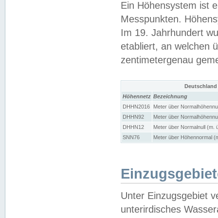
Ein Höhensystem ist e
Messpunkten. Höhensy
Im 19. Jahrhundert wu
etabliert, an welchen 
zentimetergenau gem
Deutschland
Höhennetz
Bezeichnung
DHHN2016
Meter über Normalhöhennul
DHHN92
Meter über Normalhöhennul
DHHN12
Meter über Normalnull (m. 
SNN76
Meter über Höhennormal (m
Einzugsgebiet
Unter Einzugsgebiet v
unterirdisches Wasser