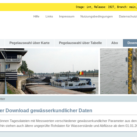
Stage: int, Release: 1927, Branch: main,
Hilfe
Links
Impressum
Nutzungsbedingungen
Datenschutz
Pegelauswahl über Karte
Pegelauswahl über Tabelle
Abo
Down
tter
ier Download gewässerkundlicher Daten
können Tagesdateien mit Messwerten verschiedener gewässerkundlicher Parameter aus den 
rhin stehen auch ältere ungeprüfte Rohdaten für Wasserstände und Abflüsse ab dem 01.01.