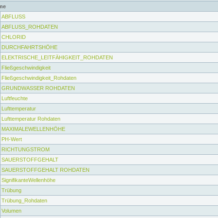
me
ABFLUSS
ABFLUSS_ROHDATEN
CHLORID
DURCHFAHRTSHÖHE
ELEKTRISCHE_LEITFÄHIGKEIT_ROHDATEN
Fließgeschwindigkeit
Fließgeschwindigkeit_Rohdaten
GRUNDWASSER ROHDATEN
Luftfeuchte
Lufttemperatur
Lufttemperatur Rohdaten
MAXIMALEWELLENHÖHE
PH-Wert
RICHTUNGSTROM
SAUERSTOFFGEHALT
SAUERSTOFFGEHALT ROHDATEN
SignifikanteWellenhöhe
Trübung
Trübung_Rohdaten
Volumen