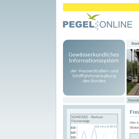
Start
Newsle
Fre
NORDSEE - Borkum
Fischerbalje
Hier 
Weite