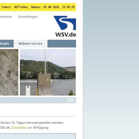
 Commit: d077ce9ac, Gebaut: 05.08.2026, 15:58:20
hinweise
Einstellungen
loads
Webservices
letzten 31 Tagen heruntergeladen werden.
2000 als
Download
zur Verfügung.