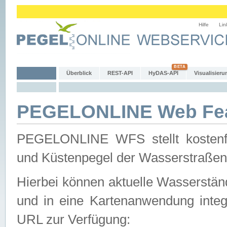
Hilfe
Lin
Überblick
REST-API
HyDAS-API
Visualisieru
PEGELONLINE Web Feat
PEGELONLINE WFS stellt kostenfr
und Küstenpegel der Wasserstraßen
Hierbei können aktuelle Wasserstän
und in eine Kartenanwendung integ
URL zur Verfügung: