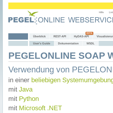
Hilfe
Lin
Überblick
REST-API
HyDAS-API
Visualisieru
User's Guide
Dokumentation
WSDL
PEGELONLINE SOAP We
Verwendung von PEGELON
in einer
beliebigen Systemumgebun
mit
Java
mit
Python
mit
Microsoft .NET