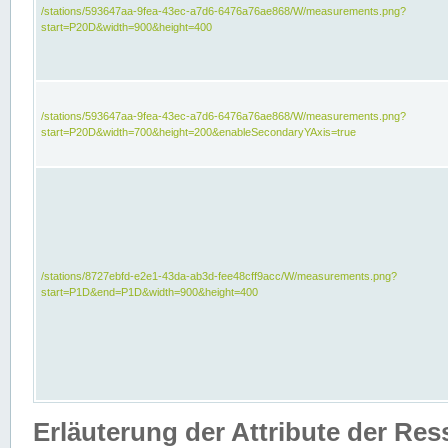
/stations/593647aa-9fea-43ec-a7d6-6476a76ae868/W/measurements.png?
start=P20D&width=900&height=400
/stations/593647aa-9fea-43ec-a7d6-6476a76ae868/W/measurements.png?
start=P20D&width=700&height=200&enableSecondaryYAxis=true
/stations/8727ebfd-e2e1-43da-ab3d-fee48cff9acc/W/measurements.png?
start=P1D&end=P1D&width=900&height=400
Erläuterung der Attribute der Re