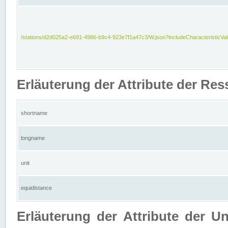
/stations/d2d025a2-e691-4986-b9c4-923e7f1a47c3/W.json?includeCharacteristicVa
Erläuterung der Attribute der Res
shortname
longname
unit
equidistance
Erläuterung der Attribute der U