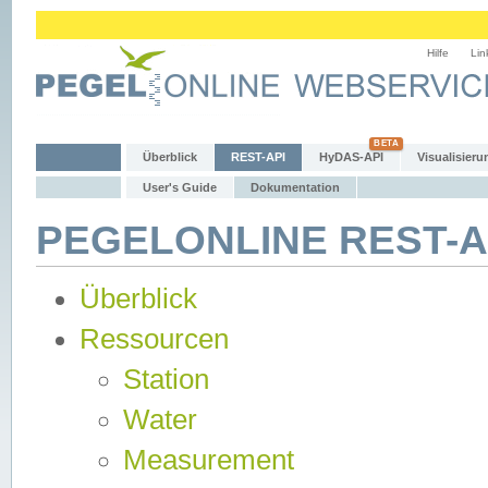
Hilfe
Lin
Überblick
REST-API
HyDAS-API
Visualisieru
User's Guide
Dokumentation
PEGELONLINE REST-AP
Überblick
Ressourcen
Station
Water
Measurement