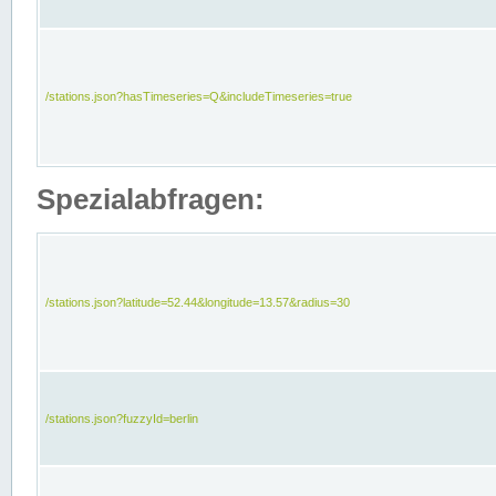
/stations.json?hasTimeseries=Q&includeTimeseries=true
Spezialabfragen:
/stations.json?latitude=52.44&longitude=13.57&radius=30
/stations.json?fuzzyId=berlin