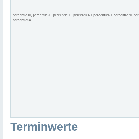
percentile10, percentile20, percentile30, percentile40, percentile60, percentile70, per
percentile90
Terminwerte