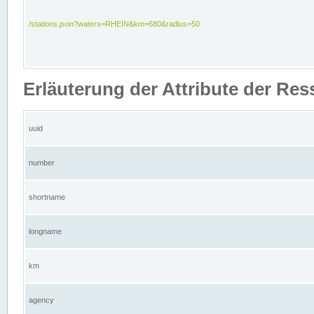
/stations.json?waters=RHEIN&km=680&radius=50
Erläuterung der Attribute der Res
uuid
number
shortname
longname
km
agency