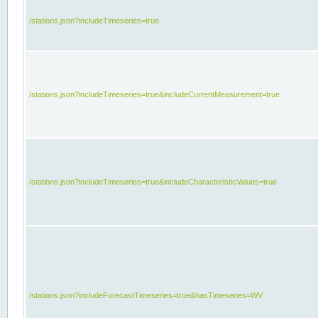
/stations.json?includeTimeseries=true
/stations.json?includeTimeseries=true&includeCurrentMeasurement=true
/stations.json?includeTimeseries=true&includeCharacteristicValues=true
/stations.json?includeForecastTimeseries=true&hasTimeseries=WV