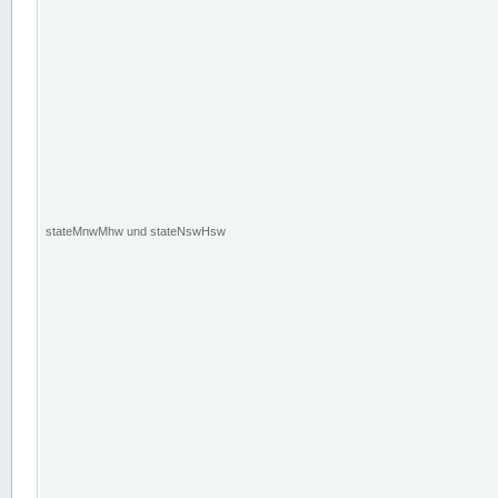
stateMnwMhw und stateNswHsw