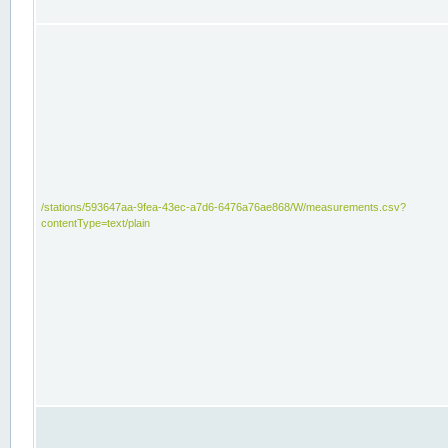
/stations/593647aa-9fea-43ec-a7d6-6476a76ae868/W/measurements.csv?
contentType=text/plain