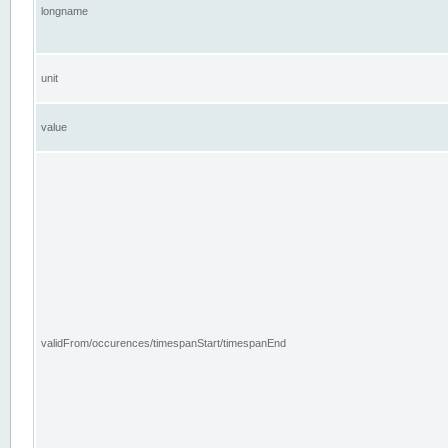
longname
unit
value
validFrom/occurences/timespanStart/timespanEnd