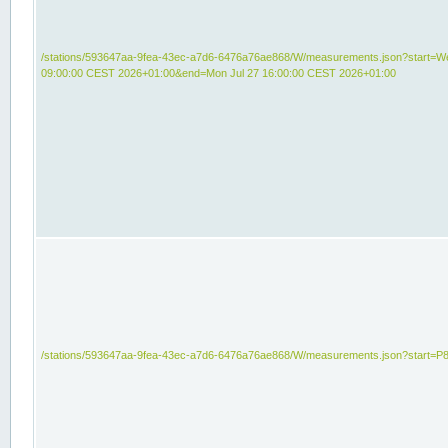
/stations/593647aa-9fea-43ec-a7d6-6476a76ae868/W/measurements.json?start=We
09:00:00 CEST 2026+01:00&end=Mon Jul 27 16:00:00 CEST 2026+01:00
/stations/593647aa-9fea-43ec-a7d6-6476a76ae868/W/measurements.json?start=P