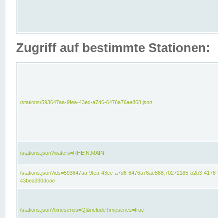
Zugriff auf bestimmte Stationen:
/stations/593647aa-9fea-43ec-a7d6-6476a76ae868.json
/stations.json?waters=RHEIN,MAIN
/stations.json?ids=593647aa-9fea-43ec-a7d6-6476a76ae868,70272185-b2b3-4178-
43bea330dcae
/stations.json?timeseries=Q&includeTimeseries=true