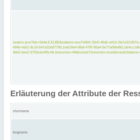
/waters.json?ids=SAALE,ELBE&stations=ace7d4b0-33e5-46db-a41d-2fa7a321f67a,
494b-4a51-8c10-b47a32e87790,1edc5fa4-88af-47f5-95a4-0e77a06fe8b1,de4cc1db
4b62-bee2-9750cbe4f5c4& timeseries=W&includeTimeseries=true&includeStations=
Erläuterung der Attribute der Re
shortname
longname