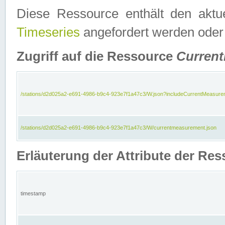
Diese Ressource enthält den aktu
Timeseries
angefordert werden oder
Zugriff auf die Ressource
Curren
/stations/d2d025a2-e691-4986-b9c4-923e7f1a47c3/W.json?includeCurrentMeasure
/stations/d2d025a2-e691-4986-b9c4-923e7f1a47c3/W/currentmeasurement.json
Erläuterung der Attribute der R
timestamp