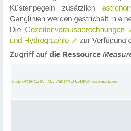
Küstenpegeln zusätzlich
astrono
Ganglinien werden gestrichelt in e
Die
Gezeitenvorausberechnungen
und Hydrographie
↗
zur Verfügung ge
Zugriff auf die Ressource
Measur
/stations/593647aa-9fea-43ec-a7d6-6476a76ae868/W/measurements.json