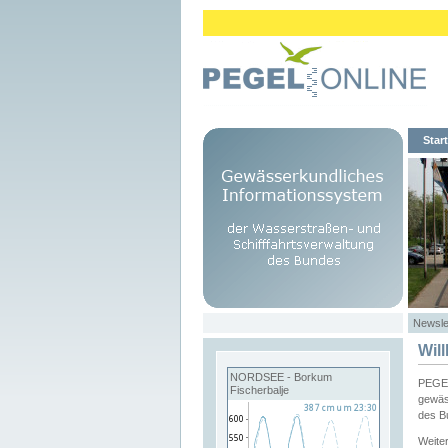
Start
Newsle
Wil
NORDSEE - Borkum
PEGEL
Fischerbalje
gewäs
des B
Weite