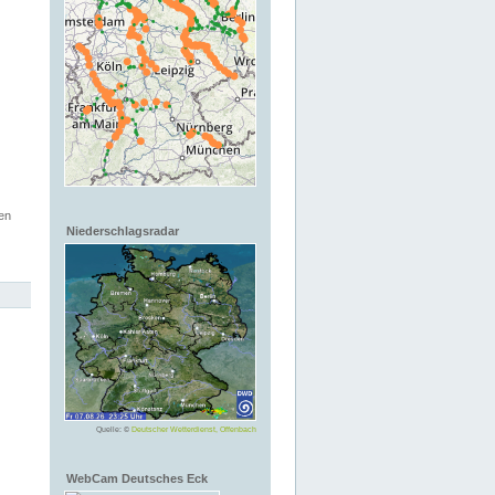
en
Niederschlagsradar
Quelle: ©
Deutscher Wetterdienst, Offenbach
WebCam Deutsches Eck