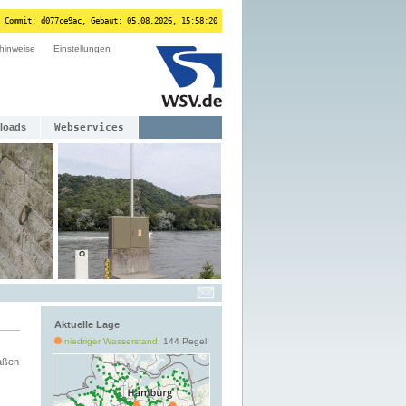
 Commit: d077ce9ac, Gebaut: 05.08.2026, 15:58:20
hinweise
Einstellungen
loads
Webservices
Aktuelle Lage
niedriger Wasserstand
: 144 Pegel
aßen