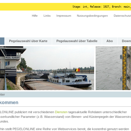
Stage: int, Release: 1927, Branch: main,
Hilfe
Links
Impressum
Nutzungsbedingungen
Datenschutz
Pegelauswahl über Karte
Pegelauswahl über Tabelle
Abo
Down
tter
lkommen
ONLINE publiziert mit verschiedenen
Diensten
tagesaktuelle Rohdaten unterschiedlicher
serkundlicher Parameter (z.B. Wasserstand) von Binnen- und Küstenpegeln der Wasserstr
undes.
rhin stellt PEGELONLINE eine Reihe von Webservices bereit, die kostenfrei genutzt werden