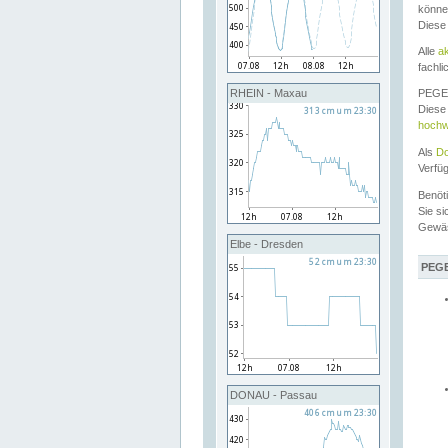
könne
Diese
Alle
a
fachli
RHEIN - Maxau
PEGEL
Diese 
hochw
Als
Do
Verfü
Benöt
Sie si
Gewä
Elbe - Dresden
PEGE
DONAU - Passau