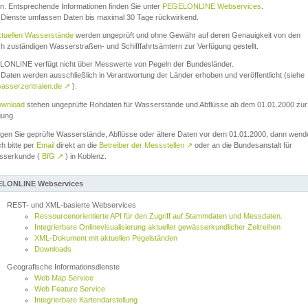
n. Entsprechende Informationen finden Sie unter
PEGELONLINE Webservices
.
 Dienste umfassen Daten bis maximal 30 Tage rückwirkend.
ktuellen Wasserstände
werden ungeprüft und ohne Gewähr auf deren Genauigkeit von den
ch zuständigen Wasserstraßen- und Schifffahrtsämtern zur Verfügung gestellt.
ONLINE verfügt nicht über Messwerte von Pegeln der Bundesländer.
Daten werden ausschließlich in Verantwortung der Länder erhoben und veröffentlicht (siehe
asserzentralen.de
↗
).
wnload
stehen ungeprüfte Rohdaten für Wasserstände und Abflüsse ab dem 01.01.2000 zur
gung.
igen Sie geprüfte Wasserstände, Abflüsse oder ältere Daten vor dem 01.01.2000, dann wend
ch bitte per
Email
direkt an die
Betreiber der Messstellen
↗
oder an die Bundesanstalt für
sserkunde (
BfG
↗
) in Koblenz.
LONLINE Webservices
REST- und XML-basierte Webservices
Ressourcenorientierte API für den Zugriff auf Stammdaten und Messdaten.
Integrierbare Onlinevisualisierung aktueller gewässerkundlicher Zeitreihen
XML-Dokument mit aktuellen Pegelständen
Downloads
Geografische Informationsdienste
Web Map Service
Web Feature Service
Integrierbare Kartendarstellung