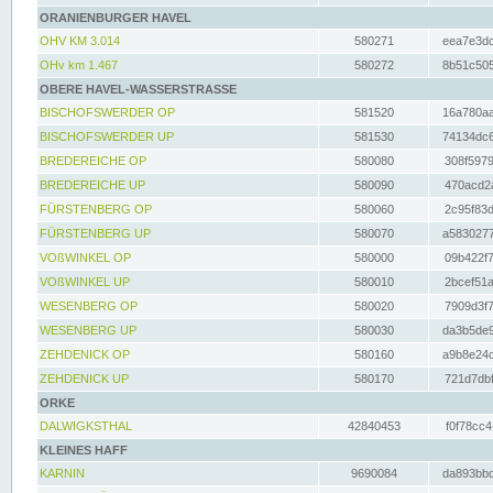
ORANIENBURGER HAVEL
OHV KM 3.014
580271
eea7e3dc
OHv km 1.467
580272
8b51c505
OBERE HAVEL-WASSERSTRASSE
BISCHOFSWERDER OP
581520
16a780aa
BISCHOFSWERDER UP
581530
74134dc6
BREDEREICHE OP
580080
308f5979
BREDEREICHE UP
580090
470acd2a
FÜRSTENBERG OP
580060
2c95f83d
FÜRSTENBERG UP
580070
a5830277
VOßWINKEL OP
580000
09b422f7
VOßWINKEL UP
580010
2bcef51a
WESENBERG OP
580020
7909d3f7
WESENBERG UP
580030
da3b5de9
ZEHDENICK OP
580160
a9b8e24c
ZEHDENICK UP
580170
721d7dbf
ORKE
DALWIGKSTHAL
42840453
f0f78cc4
KLEINES HAFF
KARNIN
9690084
da893bbd