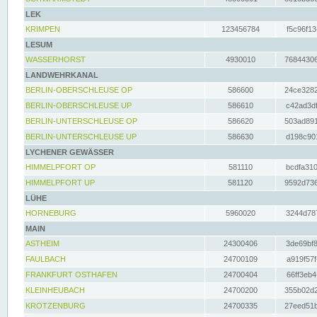
LEK
KRIMPEN
123456784
f5c96f13
LESUM
WASSERHORST
4930010
76844306
LANDWEHRKANAL
BERLIN-OBERSCHLEUSE OP
586600
24ce3282
BERLIN-OBERSCHLEUSE UP
586610
c42ad3df
BERLIN-UNTERSCHLEUSE OP
586620
503ad891
BERLIN-UNTERSCHLEUSE UP
586630
d198c901
LYCHENER GEWÄSSER
HIMMELPFORT OP
581110
bcdfa310
HIMMELPFORT UP
581120
9592d736
LÜHE
HORNEBURG
5960020
3244d787
MAIN
ASTHEIM
24300406
3de69bf8
FAULBACH
24700109
a919f57f
FRANKFURT OSTHAFEN
24700404
66ff3eb4
KLEINHEUBACH
24700200
355b02d2
KROTZENBURG
24700335
27eed51b