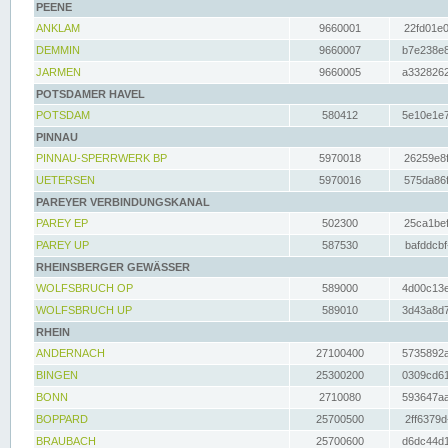
PEENE
ANKLAM
9660001
22fd01e0
DEMMIN
9660007
b7e238e8
JARMEN
9660005
a3328262
POTSDAMER HAVEL
POTSDAM
580412
5e10e1e7
PINNAU
PINNAU-SPERRWERK BP
5970018
26259e8f
UETERSEN
5970016
575da86f
PAREYER VERBINDUNGSKANAL
PAREY EP
502300
25ca1bef
PAREY UP
587530
bafddcbf
RHEINSBERGER GEWÄSSER
WOLFSBRUCH OP
589000
4d00c13e
WOLFSBRUCH UP
589010
3d43a8d7
RHEIN
ANDERNACH
27100400
5735892a
BINGEN
25300200
0309cd61
BONN
2710080
593647aa
BOPPARD
25700500
2ff6379d
BRAUBACH
25700600
d6dc44d1