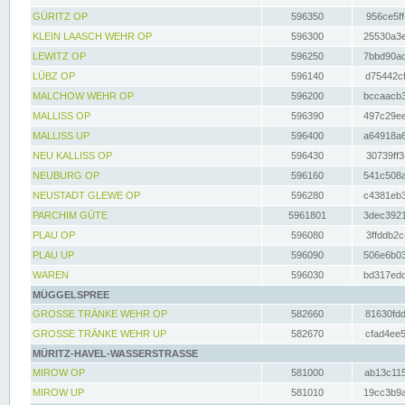
GÜRITZ OP
596350
956ce5ff
KLEIN LAASCH WEHR OP
596300
25530a3e
LEWITZ OP
596250
7bbd90ad
LÜBZ OP
596140
d75442cf
MALCHOW WEHR OP
596200
bccaacb3
MALLISS OP
596390
497c29ee
MALLISS UP
596400
a64918a6
NEU KALLISS OP
596430
30739ff3
NEUBURG OP
596160
541c508a
NEUSTADT GLEWE OP
596280
c4381eb3
PARCHIM GÜTE
5961801
3dec3921
PLAU OP
596080
3ffddb2c
PLAU UP
596090
506e6b03
WAREN
596030
bd317edd
MÜGGELSPREE
GROSSE TRÄNKE WEHR OP
582660
81630fdd
GROSSE TRÄNKE WEHR UP
582670
cfad4ee5
MÜRITZ-HAVEL-WASSERSTRASSE
MIROW OP
581000
ab13c115
MIROW UP
581010
19cc3b9a