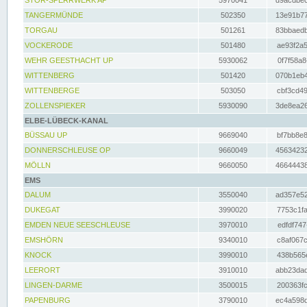
STÖR-SPERRWERK AP
5970041
d9acdbec
TANGERMÜNDE
502350
13e91b77
TORGAU
501261
83bbaedb
VOCKERODE
501480
ae93f2a5
WEHR GEESTHACHT UP
5930062
0f7f58a8
WITTENBERG
501420
070b1eb4
WITTENBERGE
503050
cbf3cd49
ZOLLENSPIEKER
5930090
3de8ea26
ELBE-LÜBECK-KANAL
BÜSSAU UP
9669040
bf7bb8e8
DONNERSCHLEUSE OP
9660049
45634232
MÖLLN
9660050
46644438
EMS
DALUM
3550040
ad357e52
DUKEGAT
3990020
7753c1fa
EMDEN NEUE SEESCHLEUSE
3970010
edfdf747
EMSHÖRN
9340010
c8af067c
KNOCK
3990010
438b565e
LEERORT
3910010
abb23dad
LINGEN-DARME
3500015
200363fc
PAPENBURG
3790010
ec4a598d