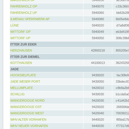
BARDOWICK UP
5940030
a238b70f
FAHRENHOLZ OP
5940070
c33c3667
FAHRENHOLZ UP
5940060
bb62b28f
ILMENAU SPERRWERK AP
5940080
6b05e8dc
LÜNE
5940020
d7a8df36
WITTORF OP
5940049
eb3d4195
WITTORF UP
5940050
308c39b6
ITTER ZUR EDER
HERZHAUSEN
42800218
855205e7
ITTER ZUR DIEMEL
KOTTHAUSEN
44100013
36243256
JADE
HOOKSIELPLATE
9430020
fac30fe9
JADE WESER PORT
9430050
33bdec83
MELLUMPLATE
9420010
c8b9a2b6
SCHILLIG
9430030
b1cda5a0
WANGEROOGE NORD
9420030
c41d42b1
WANGEROOGE OST
9420020
26656fda
WANGEROOGE WEST
9420040
70039212
WHV ALTER VORHAFEN
9440020
f85bd17b
WHV NEUER VORHAFEN
9440030
f77317d9