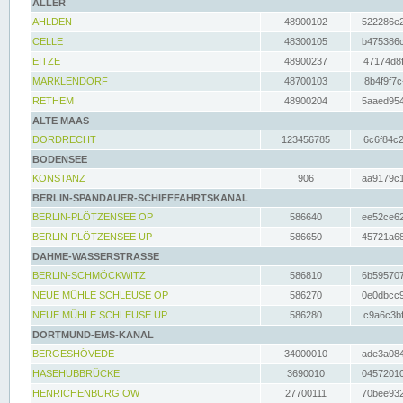
ALLER
AHLDEN
48900102
522286e2
CELLE
48300105
b475386c
EITZE
48900237
47174d8f
MARKLENDORF
48700103
8b4f9f7c
RETHEM
48900204
5aaed954
ALTE MAAS
DORDRECHT
123456785
6c6f84c2
BODENSEE
KONSTANZ
906
aa9179c1
BERLIN-SPANDAUER-SCHIFFFAHRTSKANAL
BERLIN-PLÖTZENSEE OP
586640
ee52ce62
BERLIN-PLÖTZENSEE UP
586650
45721a68
DAHME-WASSERSTRASSE
BERLIN-SCHMÖCKWITZ
586810
6b595707
NEUE MÜHLE SCHLEUSE OP
586270
0e0dbcc9
NEUE MÜHLE SCHLEUSE UP
586280
c9a6c3bf
DORTMUND-EMS-KANAL
BERGESHÖVEDE
34000010
ade3a084
HASEHUBBRÜCKE
3690010
04572010
HENRICHENBURG OW
27700111
70bee932