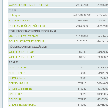
WANNE EICKEL SCHLEUSE UW
27700218
23045f8b
RUHR
Hattingen
2769510000100
c0594fb5
RUHRWEHR OW
27600090
12a3037f
SCHLOSSBRÜCKE MÜLHEIM
27600030
36fb2c81
ROTHENSEER-VERBINDUNGSKANAL
MAGDEBURG-RO NWS
13101016
ea3e14ca
SCHLEUSE ROTHENSEE UP
3101016
4e4fac1a
RÜDERSDORFER GEWÄSSER
WOLTERSDORF OP
586040
2ae6cc12
WOLTERSDORF UP
586050
99989609
SAALE
ALSLEBEN OP
570870
9fb9abce
ALSLEBEN UP
570880
93ddc1e6
BERNBURG OP
570900
e7f52bd2
BERNBURG UP
570910
501aa608
CALBE GRIZEHNE
570940
8d1fdc5b
CALBE OP
570920
184200bc
CALBE UP
570930
46a3350b
GROSS ROSENBURG
570950
2203fce7