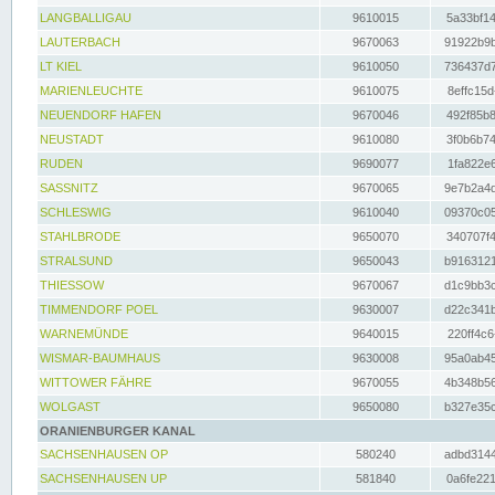
LANGBALLIGAU
9610015
5a33bf14
LAUTERBACH
9670063
91922b9b
LT KIEL
9610050
736437d7
MARIENLEUCHTE
9610075
8effc15d
NEUENDORF HAFEN
9670046
492f85b8
NEUSTADT
9610080
3f0b6b74
RUDEN
9690077
1fa822e6
SASSNITZ
9670065
9e7b2a4d
SCHLESWIG
9610040
09370c05
STAHLBRODE
9650070
340707f4
STRALSUND
9650043
b9163121
THIESSOW
9670067
d1c9bb3c
TIMMENDORF POEL
9630007
d22c341b
WARNEMÜNDE
9640015
220ff4c6
WISMAR-BAUMHAUS
9630008
95a0ab45
WITTOWER FÄHRE
9670055
4b348b56
WOLGAST
9650080
b327e35c
ORANIENBURGER KANAL
SACHSENHAUSEN OP
580240
adbd3144
SACHSENHAUSEN UP
581840
0a6fe221