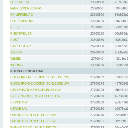
OTTENHEIM
23300800
787e5d63
PANNERDENSE KOP
2790060
3046493f
PHILIPPSBURG
23700500
88e972e1
PLITTERSDORF
23500700
6b774802
REES
2790010
2f025389
RHEINWEILER
23300130
06b978dd
RUST
23300580
5389b878
SANKT GOAR
25700300
550eb7e9
SPEYER
23700600
2cb8ae5b
WESEL
2770040
f33c3cc9
WORMS
23900200
844a620f
RHEIN-HERNE-KANAL
DUISBURG-MEIDERICH SCHLEUSE OW
27700262
f18e81da
DUISBURG-MEIDERICH SCHLEUSE UW
27700273
48780245
GELSENKIRCHEN SCHLEUSE OW
27700229
5b9f8134
GELSENKIRCHEN SCHLEUSE UW
27700230
427318d0
HERNE OW
27700150
ac6c4362
HERNE UW
27700160
b9975ea1
OBERHAUSEN SCHLEUSE OW
27700240
e251f943
OBERHAUSEN SCHLEUSE UW
27700251
12f63015
WANNE EICKEL SCHLEUSE OW
27700193
05ca0e33