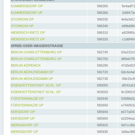
KUMMERSDORF OP
586350
9e4adf71
KUMMERSDORF UP
586360
2d9f473e
STORKOW OP
586330
4e6a3d17
STORKOW UP
586340
b89b68fd
WENDISCH RIETZ OP
586310
a9299f0c
WENDISCH RIETZ UP
586320
c1d6f464
SPREE-ODER-WASSERSTRASSE
BERLIN-CHARLOTTENBURG OP
582740
63a222c0
BERLIN-CHARLOTTENBURG UP
582750
d89eb759
BERLIN-KÖPENICK
586290
47d3e815
BERLIN-MÜHLENDAMM OP
582720
6dc4e4a0
BERLIN-MÜHLENDAMM UP
582730
09e15cf6
EISENHÜTTENSTADT SCHL. OP
690050
df242a51
EISENHÜTTENSTADT SCHL. UP
603020
9c336515
FÜRSTENWALDE OP
582640
53088d32
FÜRSTENWALDE UP
582650
e7440532
KERSDORF OP
585940
b577a043
KERSDORF UP
585950
b2204ea2
WERNSDORF OP
585920
9d7cc90a
WERNSDORF UP
585930
1b8ac909