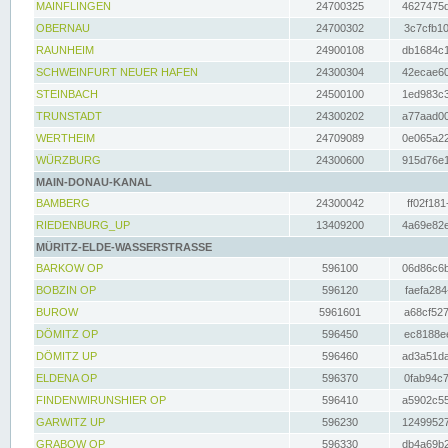
MAINFLINGEN
24700325
4627475d
OBERNAU
24700302
3c7cfb10
RAUNHEIM
24900108
db1684c1
SCHWEINFURT NEUER HAFEN
24300304
42ecae60
STEINBACH
24500100
1ed983c3
TRUNSTADT
24300202
a77aad00
WERTHEIM
24709089
0e065a22
WÜRZBURG
24300600
915d76e1
MAIN-DONAU-KANAL
BAMBERG
24300042
ff02f181
RIEDENBURG_UP
13409200
4a69e82e
MÜRITZ-ELDE-WASSERSTRASSE
BARKOW OP
596100
06d86c6b
BOBZIN OP
596120
faefa284
BUROW
5961601
a68cf527
DÖMITZ OP
596450
ec8188ee
DÖMITZ UP
596460
ad3a51da
ELDENA OP
596370
0fab94c7
FINDENWIRUNSHIER OP
596410
a5902c55
GARWITZ UP
596230
12499527
GRABOW OP
596330
db4a69b2