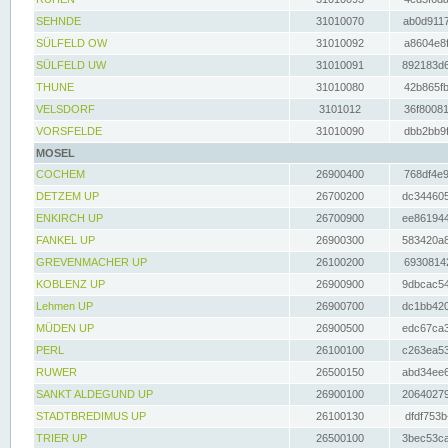
SEHNDE
31010070
ab0d9117
SÜLFELD OW
31010092
a8604e8f
SÜLFELD UW
31010091
892183d6
THUNE
31010080
42b865fb
VELSDORF
3101012
36f80081
VORSFELDE
31010090
dbb2bb9f
MOSEL
COCHEM
26900400
768df4e9
DETZEM UP
26700200
dc344605
ENKIRCH UP
26700900
ee861944
FANKEL UP
26900300
583420a8
GREVENMACHER UP
26100200
69308142
KOBLENZ UP
26900900
9dbcac54
Lehmen UP
26900700
dc1bb420
MÜDEN UP
26900500
edc67ca3
PERL
26100100
c263ea53
RUWER
26500150
abd34ee6
SANKT ALDEGUND UP
26900100
20640279
STADTBREDIMUS UP
26100130
dfdf753b
TRIER UP
26500100
3bec53ca