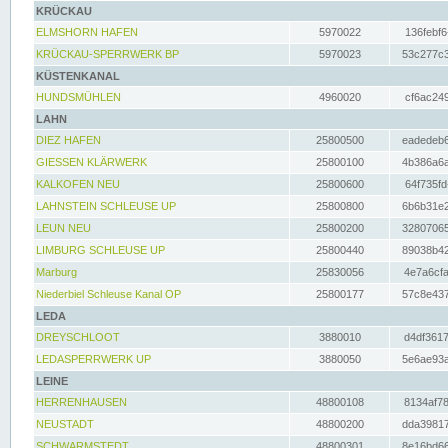
KRÜCKAU
ELMSHORN HAFEN
5970022
136febf6
KRÜCKAU-SPERRWERK BP
5970023
53c277c3
KÜSTENKANAL
HUNDSMÜHLEN
4960020
cf6ac249
LAHN
DIEZ HAFEN
25800500
eadedeb6
GIESSEN KLÄRWERK
25800100
4b386a6a
KALKOFEN NEU
25800600
64f735fd
LAHNSTEIN SCHLEUSE UP
25800800
6b6b31e2
LEUN NEU
25800200
32807065
LIMBURG SCHLEUSE UP
25800440
89038b42
Marburg
25830056
4e7a6cfa
Niederbiel Schleuse Kanal OP
25800177
57c8e437
LEDA
DREYSCHLOOT
3880010
d4df3617
LEDASPERRWERK UP
3880050
5e6ae93a
LEINE
HERRENHAUSEN
48800108
8134af78
NEUSTADT
48800200
dda39817
SCHWARMSTEDT
48800301
8e16bd66