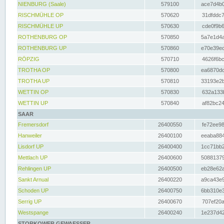
NIENBURG (Saale)
579100
ace7d4b0
RISCHMÜHLE OP
570620
31dfddc7
RISCHMÜHLE UP
570630
cde0f9b6
ROTHENBURG OP
570850
5a7e1d4a
ROTHENBURG UP
570860
e70e39ec
RÖPZIG
570710
4626f6bc
TROTHA OP
570800
ea6870dc
TROTHA UP
570810
33193e2b
WETTIN OP
570830
632a133b
WETTIN UP
570840
af82bc24
SAAR
Fremersdorf
26400550
fe72ee98
Hanweiler
26400100
eeaba884
Lisdorf UP
26400400
1cc71bb2
Mettlach UP
26400600
50881379
Rehlingen UP
26400500
eb28e62a
Sankt Arnual
26400220
a9ca43e9
Schoden UP
26400750
6bb310e3
Serrig UP
26400670
707ef20a
Westspange
26400240
1e237d42
STORKOWER GEWAESSER