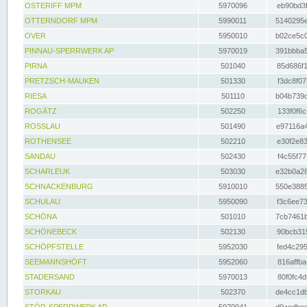
OSTERIFF MPM
5970096
eb90bd3f
OTTERNDORF MPM
5990011
5140295e
OVER
5950010
b02ce5c0
PINNAU-SPERRWERK AP
5970019
391bbba5
PIRNA
501040
85d686f1
PRETZSCH-MAUKEN
501330
f3dc8f07
RIESA
501110
b04b739d
ROGÄTZ
502250
133f0f6c
ROSSLAU
501490
e97116a4
ROTHENSEE
502210
e30f2e83
SANDAU
502430
f4c55f77
SCHARLEUK
503030
e32b0a28
SCHNACKENBURG
5910010
550e3885
SCHULAU
5950090
f3c6ee73
SCHÖNA
501010
7cb7461b
SCHÖNEBECK
502130
90bcb315
SCHÖPFSTELLE
5952030
fed4c295
SEEMANNSHÖFT
5952060
816affba
STADERSAND
5970013
80f0fc4d
STORKAU
502370
de4cc1db