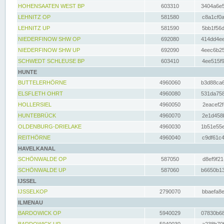
HOHENSAATEN WEST BP
603310
3404a6e5
LEHNITZ OP
581580
c8a1cf0a
LEHNITZ UP
581590
5bb1f56d
NIEDERFINOW SHW OP
692080
414dd4ee
NIEDERFINOW SHW UP
692090
4eec6b25
SCHWEDT SCHLEUSE BP
603410
4ee515f9
HUNTE
BUTTELERHÖRNE
4960060
b3d88ca6
ELSFLETH OHRT
4960080
531da758
HOLLERSIEL
4960050
2eacef2f
HUNTEBRÜCK
4960070
2e1d458b
OLDENBURG-DRIELAKE
4960030
1b51e55e
REITHÖRNE
4960040
c9df61c4
HAVELKANAL
SCHÖNWALDE OP
587050
d8ef9f21
SCHÖNWALDE UP
587060
b6650b13
IJSSEL
IJSSELKOP
2790070
bbaefa8e
ILMENAU
BARDOWICK OP
5940029
07830b68