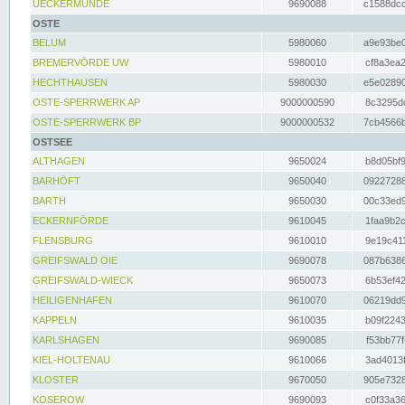
UECKERMÜNDE
9690088
c1588dcc
OSTE
BELUM
5980060
a9e93be0
BREMERVÖRDE UW
5980010
cf8a3ea2
HECHTHAUSEN
5980030
e5e02890
OSTE-SPERRWERK AP
9000000590
8c3295dc
OSTE-SPERRWERK BP
9000000532
7cb4566b
OSTSEE
ALTHAGEN
9650024
b8d05bf9
BARHÖFT
9650040
09227288
BARTH
9650030
00c33ed9
ECKERNFÖRDE
9610045
1faa9b2c
FLENSBURG
9610010
9e19c411
GREIFSWALD OIE
9690078
087b6386
GREIFSWALD-WIECK
9650073
6b53ef42
HEILIGENHAFEN
9610070
06219dd9
KAPPELN
9610035
b09f2243
KARLSHAGEN
9690085
f53bb77f
KIEL-HOLTENAU
9610066
3ad4013f
KLOSTER
9670050
905e7328
KOSEROW
9690093
c0f33a36