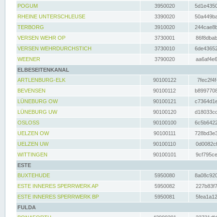
POGUM
3950020
5d1e4350
RHEINE UNTERSCHLEUSE
3390020
50a449ba
TERBORG
3910020
244cae8b
VERSEN WEHR OP
3730001
86f8dbab
VERSEN WEHRDURCHSTICH
3730010
6de43652
WEENER
3790020
aa6af4e6
ELBESEITENKANAL
ARTLENBURG-ELK
90100122
7fec2f4f
BEVENSEN
90100112
b8997708
LÜNEBURG OW
90100121
c7364d1e
LÜNEBURG UW
90100120
d18033cd
OSLOSS
90100100
6c5b6422
UELZEN OW
90100111
728bd3e3
UELZEN UW
90100110
0d0082cf
WITTINGEN
90100101
9cf795ce
ESTE
BUXTEHUDE
5950080
8a08c920
ESTE INNERES SPERRWERK AP
5950082
227b83f7
ESTE INNERES SPERRWERK BP
5950081
5fea1a12
FULDA