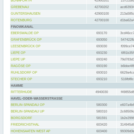
BONAFORTH
42900201
23721dfd
GREBENAU
42700202
acd63934
GUNTERSHAUSEN
42900100
213a585d
ROTENBURG
42700100
d1ba62a4
FINOWKANAL
EBERSWALDE OP
693170
3cd46cc7
GRAFENBRÜCK OP
693050
547422fb
LEESENBRÜCK OP
693030
f099ce74
LIEPE OP
693230
6f81b35f
LIEPE UP
693240
79d783d3
RAGÖSE OP
693190
b6bbe4f8
RUHLSDORF OP
693010
6629a4ca
STECHER OP
693210
516fbf8c
HAMME
RITTERHUDE
4940030
f49855d8
HAVEL-ODER-WASSERSTRASSE
BERLIN-SPANDAU OP
580300
e607a4b6
BERLIN-SPANDAU UP
580310
2c68509c
BORGSDORF
581591
1b2e2996
FRIEDRICHSTHAL
603420
314945d6
HOHENSAATEN WEST AP
603400
99309d3e