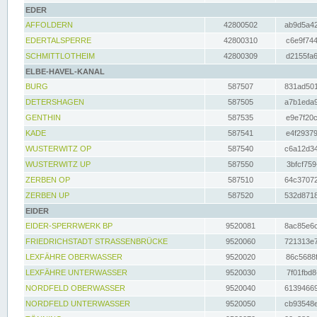
EDER
AFFOLDERN
42800502
ab9d5a42
EDERTALSPERRE
42800310
c6e9f744
SCHMITTLOTHEIM
42800309
d2155fa6
ELBE-HAVEL-KANAL
BURG
587507
831ad501
DETERSHAGEN
587505
a7b1eda9
GENTHIN
587535
e9e7f20c
KADE
587541
e4f29379
WUSTERWITZ OP
587540
c6a12d34
WUSTERWITZ UP
587550
3bfcf759
ZERBEN OP
587510
64c37072
ZERBEN UP
587520
532d8718
EIDER
EIDER-SPERRWERK BP
9520081
8ac85e6c
FRIEDRICHSTADT STRASSENBRÜCKE
9520060
721313e7
LEXFÄHRE OBERWASSER
9520020
86c5688f
LEXFÄHRE UNTERWASSER
9520030
7f01fbd8
NORDFELD OBERWASSER
9520040
61394669
NORDFELD UNTERWASSER
9520050
cb93548e