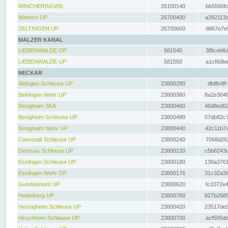
WINCHERINGEN
26100140
bb5560fc
Wintrich UP
26700400
a392113c
ZELTINGEN UP
26700600
d867e7e9
MALZER KANAL
LIEBENWALDE OP
581540
3f8ceb6d
LIEBENWALDE UP
581550
a1cf60be
NECKAR
Aldingen Schleuse UP
23800280
dfdfb4ff
Beihingen Wehr UP
23800360
8a2e3048
Besigheim SKA
23800460
46d8ed02
Besigheim Schleuse UP
23800480
57db82c7
Besigheim Wehr UP
23800440
42c11b7a
Cannstatt Schleuse UP
23800240
7068d262
Deizisau Schleuse UP
23800120
c5b6243d
Esslingen Schleuse UP
23800180
130a3761
Esslingen Wehr OP
23800176
31c32a38
Gundelsheim UP
23800620
fc1072e4
Heidelberg UP
23800760
827b2685
Hessigheim Schleuse UP
23800420
23517de9
Hirschhorn Schleuse UP
23800700
acf505dd