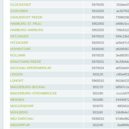
GLÜCKSTADT
5970035
1f1bbed7
GORLEBEN
5910020
ac507f42
GRAUERORT REEDE
5970026
7398029b
HAMBURG ST. PAULI
5952050
d488c5cc
HAMBURG-HARBURG
5952025
706e5110
HETLINGEN
5970010
599c23b1
HITZACKER
5920010
a26e57c9
HOHNSTORF
5930040
d9289367
KOLLMAR
5970025
3ed90357
KRAUTSAND REEDE
5970031
8c20b4dc
KRÜCKAU-SPERRWERK AP
5970024
a653eb04
LENZEN
503120
c80a4f21
LÜHORT
5960010
8d18d129
MAGDEBURG-BUCKAU
502170
b8567c1e
MAGDEBURG-STROMBRÜCKE
502180
ccccb57f
MEISSEN
501080
24440872
MÜGGENDORF
503070
48f2661f
MÜHLBERG
501160
16b9b4e7
NEU DARCHAU
5930010
67d6e882
NIEGRIPP AP
502240
3adf88fd