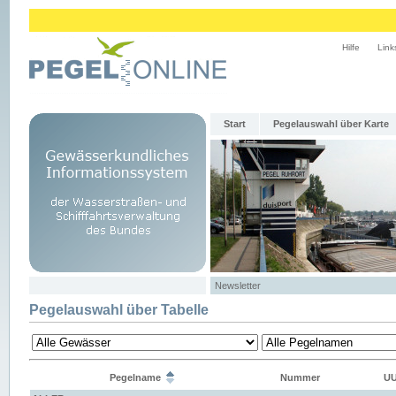
Hilfe
Link
Start
Pegelauswahl über Karte
Newsletter
Pegelauswahl über Tabelle
Pegelname
Nummer
UU