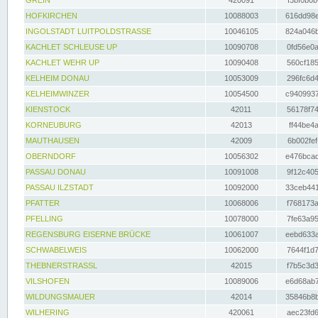
GREIN
420091
f3bf0b0b
HOFKIRCHEN
10088003
616dd98e
INGOLSTADT LUITPOLDSTRASSE
10046105
824a046b
KACHLET SCHLEUSE UP
10090708
0fd56e0a
KACHLET WEHR UP
10090408
560cf185
KELHEIM DONAU
10053009
296fc6d4
KELHEIMWINZER
10054500
c9409937
KIENSTOCK
42011
56178f74
KORNEUBURG
42013
ff44be4a
MAUTHAUSEN
42009
6b002fef
OBERNDORF
10056302
e476bcad
PASSAU DONAU
10091008
9f12c405
PASSAU ILZSTADT
10092000
33ceb441
PFATTER
10068006
f768173a
PFELLING
10078000
7fe63a95
REGENSBURG EISERNE BRÜCKE
10061007
eebd633a
SCHWABELWEIS
10062000
7644f1d7
THEBNERSTRASSL
42015
f7b5c3d3
VILSHOFEN
10089006
e6d68ab7
WILDUNGSMAUER
42014
35846b8b
WILHERING
420061
aec23fd6