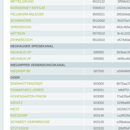
MITTELGRUND
9510132
3ff99b92
NORDERNEY RIFFGAT
9360010
c0244c0e
PELLWORM ANLEGER
9550021
2852b9ab
SCHARHÖRN
9510060
f0197bcf
SPIEKEROOG
9410010
662c4b5e
WITTDÜN
9570010
9c4c11f2
ZEHNERLOCH
9510010
e574d0af
NEUHAUSER SPEISEKANAL
NEUHAUS OP
585850
963bdc26
NEUHAUS UP
585860
bf48cefd
NIEGRIPPER VERBINDUNGSKANAL
NIEGRIPP BP
587500
e506460f
ODER
EISENHÜTTENSTADT
603000
8675aa70
FRANKFURT1 (ODER)
603031
bffdf7f2
HOHENSAATEN-FINOW
603080
f7a639a4
KIENITZ
603050
6298a8f9
KIETZ
603040
16258271
RATZDORF
603140
ca3f535b
SCHWEDT-ODERBRÜCKE
603130
e28babaa
STÜTZKOW
603100
30bff0df