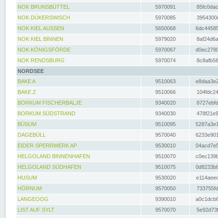
NOK BRUNSBÜTTEL
5970091
85fc0dac
NOK DÜKERSWISCH
5970085
3954300d
NOK KIEL AUSSEN
5650068
6dc44585
NOK KIEL BINNEN
5979020
8af24d6a
NOK KÖNIGSFÖRDE
5970067
d0ec2790
NOK RENDSBURG
5970074
8c8afb56
NORDSEE
BAKE A
9510063
e8daa3e2
BAKE Z
9510066
104fdc24
BORKUM FISCHERBALJE
9340020
8727ebfd
BORKUM SÜDSTRAND
9340030
478f21e9
BÜSUM
9510095
5287a3e1
DAGEBÜLL
9570040
6233e901
EIDER-SPERRWERK AP
9530010
04acd7e5
HELGOLAND BINNENHAFEN
9510070
c0ec139b
HELGOLAND SÜDHAFEN
9510075
0d8233b8
HUSUM
9530020
e114aeec
HÖRNUM
9570050
733755fd
LANGEOOG
9390010
a0c1dcb6
LIST AUF SYLT
9570070
5e92d73f