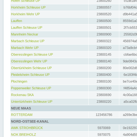
Hofen Schleuse UP
23800260
cf2af1a4
Horkheim Schleuse UP
23800557
b76bf04c
Horkheim Wehr UP
23800520
d9b441a5
Lauffen
23800500
8559d1a0
Lauffen Schleuse UP
23800501
2f7cb553
Mannheim Neckar
23800900
25582d3f
Marbach Schleuse UP
23800322
456974a8
Marbach Wehr UP
23800320
a73a9cb4
Oberesslingen Schleuse UP
23800145
cbfae6bc
Oberesslingen Wehr UP
23800140
9de0843a
Obertürkheim Schleuse UP
23800200
80e002d8
Pleidelsheim Schleuse UP
23800400
6e183f4b
Plochingen
23800100
be7ce40e
Poppenweiler Schleuse UP
23800300
f4854a4c
Rockenau SKA
23800690
4c00a166
Untertürkheim Schleuse UP
23800220
a5ca02fb
NEUE MAAS
ROTTERDAM
123456786
a269e3be
NORD-OSTSEE-KANAL
AWK STROHBRÜCK
5970069
0e192297
NOK BREIHOLZ
5970075
4a904d59