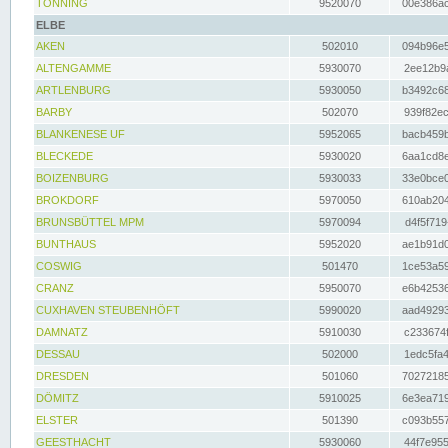
TÖNNING
9520070
00e386ac
ELBE
AKEN
502010
094b96e5
ALTENGAMME
5930070
2ee12b9a
ARTLENBURG
5930050
b3492c68
BARBY
502070
939f82ec
BLANKENESE UF
5952065
bacb459b
BLECKEDE
5930020
6aa1cd8e
BOIZENBURG
5930033
33e0bce0
BROKDORF
5970050
610ab204
BRUNSBÜTTEL MPM
5970094
d4f5f719
BUNTHAUS
5952020
ae1b91d0
COSWIG
501470
1ce53a59
CRANZ
5950070
e6b42536
CUXHAVEN STEUBENHÖFT
5990020
aad49293
DAMNATZ
5910030
c233674f
DESSAU
502000
1edc5fa4
DRESDEN
501060
70272185
DÖMITZ
5910025
6e3ea719
ELSTER
501390
c093b557
GEESTHACHT
5930060
44f7e955