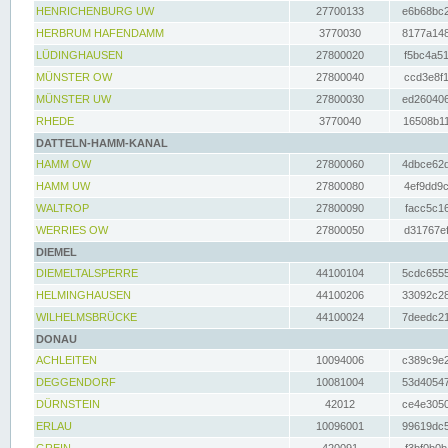
HENRICHENBURG UW
27700133
e6b68bc2
HERBRUM HAFENDAMM
3770030
8177a148
LÜDINGHAUSEN
27800020
f5bc4a51
MÜNSTER OW
27800040
ccd3e8f1
MÜNSTER UW
27800030
ed260406
RHEDE
3770040
16508b11
DATTELN-HAMM-KANAL
HAMM OW
27800060
4dbce62d
HAMM UW
27800080
4ef9dd9c
WALTROP
27800090
facc5c16
WERRIES OW
27800050
d31767ef
DIEMEL
DIEMELTALSPERRE
44100104
5cdc6555
HELMINGHAUSEN
44100206
33092c28
WILHELMSBRÜCKE
44100024
7deedc21
DONAU
ACHLEITEN
10094006
c389c9e2
DEGGENDORF
10081004
53d40547
DÜRNSTEIN
42012
ce4e3050
ERLAU
10096001
99619dc5