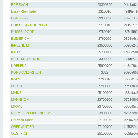
BREISACH
23300320
9da1ad2b
Basel-Rheinhalle
2310010
94f6eff1
Bodenheim
23900620
f6be7857
DUISBURG-RUHRORT
2770010
c0f51e35
DÜSSELDORF
2750010
8f7e5f92
EMMERICH
2790020
9598e4cb
IFFEZHEIM
23500600
b02be240
KAUB
25700100
1d26e504
KEHL-KRONENHOF
23300900
23af9b02
KOBLENZ
25900700
4c7d796a
KONSTANZ-RHEIN
3329
e020e651
KÖLN
2730010
a6ee8177
LOBITH
2790050
efe13a3d
MAINZ
25100100
a37a9aa3
MANNHEIM
23700700
57090802
MAXAU
23700200
b6c6d5c8
NIERSTEIN-OPPENHEIM
23900600
d28e7ed1
Neuwied Stadt
27100370
dc407f1e
OBERWINTER
27100700
b45359df
OESTRICH
25100300
665be0fe