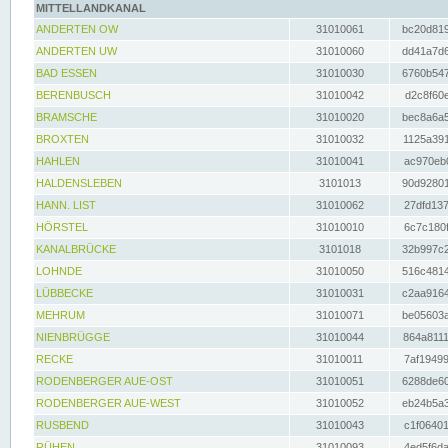
MITTELLANDKANAL
ANDERTEN OW
31010061
bc20d819
ANDERTEN UW
31010060
dd41a7d6
BAD ESSEN
31010030
6760b547
BERENBUSCH
31010042
d2c8f60e
BRAMSCHE
31010020
bec8a6a5
BROXTEN
31010032
1125a391
HAHLEN
31010041
ac970eb0
HALDENSLEBEN
3101013
90d92801
HANN. LIST
31010062
27dfd137
HÖRSTEL
31010010
6c7c180f
KANALBRÜCKE
3101018
32b997c2
LOHNDE
31010050
516c4814
LÜBBECKE
31010031
c2aa9164
MEHRUM
31010071
be05603a
NIENBRÜGGE
31010044
864a8111
RECKE
31010011
7af19499
RODENBERGER AUE-OST
31010051
6288de60
RODENBERGER AUE-WEST
31010052
eb24b5a3
RUSBEND
31010043
c1f06401
RÜHEN
31010093
4ed5f6da