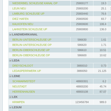
NIEDERBIEL SCHLEUSE KANAL OP
25800177
19.3
LEUN NEU
25800200
25.1
LIMBURG SCHLEUSE UP
25800440
76.6
DIEZ HAFEN
25800500
83.7
KALKOFEN NEU
25800600
106.4
LAHNSTEIN SCHLEUSE UP
25800800
136.0
LANDWEHRKANAL
BERLIN-UNTERSCHLEUSE UP
586630
1.61
BERLIN-UNTERSCHLEUSE OP
586620
1.71
BERLIN-OBERSCHLEUSE UP
586610
10.51
BERLIN-OBERSCHLEUSE OP
586600
10.62
LEDA
DREYSCHLOOT
3880010
0.73
LEDASPERRWERK UP
3880050
21.125
LEINE
SCHWARMSTEDT
48800301
6.2
NEUSTADT
48800200
45.74
HERRENHAUSEN
48800108
87.07
LEK
KRIMPEN
123456784
989.0
LESUM