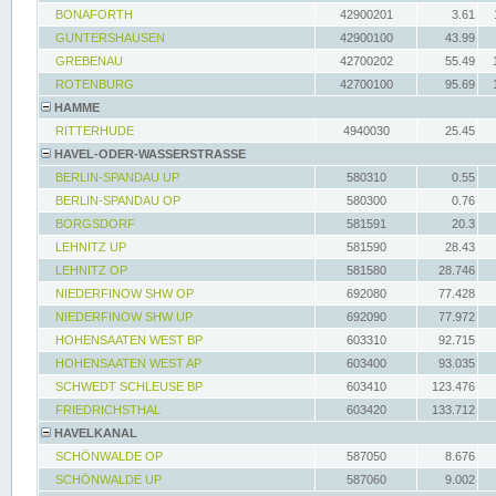
BONAFORTH
42900201
3.61
GUNTERSHAUSEN
42900100
43.99
GREBENAU
42700202
55.49
ROTENBURG
42700100
95.69
HAMME
RITTERHUDE
4940030
25.45
HAVEL-ODER-WASSERSTRASSE
BERLIN-SPANDAU UP
580310
0.55
BERLIN-SPANDAU OP
580300
0.76
BORGSDORF
581591
20.3
LEHNITZ UP
581590
28.43
LEHNITZ OP
581580
28.746
NIEDERFINOW SHW OP
692080
77.428
NIEDERFINOW SHW UP
692090
77.972
HOHENSAATEN WEST BP
603310
92.715
HOHENSAATEN WEST AP
603400
93.035
SCHWEDT SCHLEUSE BP
603410
123.476
FRIEDRICHSTHAL
603420
133.712
HAVELKANAL
SCHÖNWALDE OP
587050
8.676
SCHÖNWALDE UP
587060
9.002