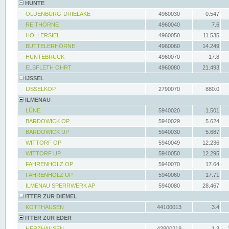
HUNTE
OLDENBURG-DRIELAKE
4960030
0.547
REITHÖRNE
4960040
7.6
HOLLERSIEL
4960050
11.535
BUTTELERHÖRNE
4960060
14.249
HUNTEBRÜCK
4960070
17.8
ELSFLETH OHRT
4960080
21.493
IJSSEL
IJSSELKOP
2790070
880.0
ILMENAU
LÜNE
5940020
1.501
BARDOWICK OP
5940029
5.624
BARDOWICK UP
5940030
5.687
WITTORF OP
5940049
12.236
WITTORF UP
5940050
12.295
FAHRENHOLZ OP
5940070
17.64
FAHRENHOLZ UP
5940060
17.71
ILMENAU SPERRWERK AP
5940080
28.467
ITTER ZUR DIEMEL
KOTTHAUSEN
44100013
3.4
ITTER ZUR EDER
HERZHAUSEN
42800218
1.3