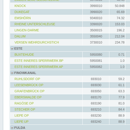
KNOCK
3990010
50.848
DUKEGAT
3990020
65.69
EMSHÖRN
9340010
74.32
RHEINE UNTERSCHLEUSE
3390020
153.03
LINGEN-DARME
3500015
196.2
DALUM
3550040
212.04
VERSEN WEHRDURCHSTICH
3730010
234.78
ESTE
BUXTEHUDE
5950080
0.71
ESTE INNERES SPERRWERK BP
5950081
1.0
ESTE INNERES SPERRWERK AP
5950082
1.0
FINOWKANAL
RUHLSDORF OP
693010
59.2
LEESENBRÜCK OP
693030
61.1
GRAFENBRÜCK OP
693050
63.3
EBERSWALDE OP
693170
77.9
RAGÖSE OP
693190
81.0
STECHER OP
693210
84.4
LIEPE OP
693230
88.9
LIEPE UP
693240
88.9
FULDA