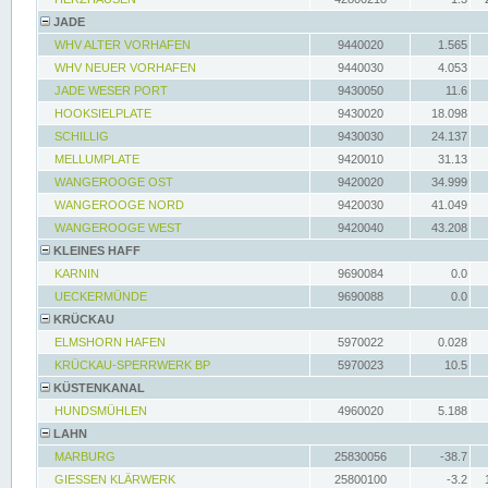
JADE
WHV ALTER VORHAFEN
9440020
1.565
WHV NEUER VORHAFEN
9440030
4.053
JADE WESER PORT
9430050
11.6
HOOKSIELPLATE
9430020
18.098
SCHILLIG
9430030
24.137
MELLUMPLATE
9420010
31.13
WANGEROOGE OST
9420020
34.999
WANGEROOGE NORD
9420030
41.049
WANGEROOGE WEST
9420040
43.208
KLEINES HAFF
KARNIN
9690084
0.0
UECKERMÜNDE
9690088
0.0
KRÜCKAU
ELMSHORN HAFEN
5970022
0.028
KRÜCKAU-SPERRWERK BP
5970023
10.5
KÜSTENKANAL
HUNDSMÜHLEN
4960020
5.188
LAHN
MARBURG
25830056
-38.7
GIESSEN KLÄRWERK
25800100
-3.2