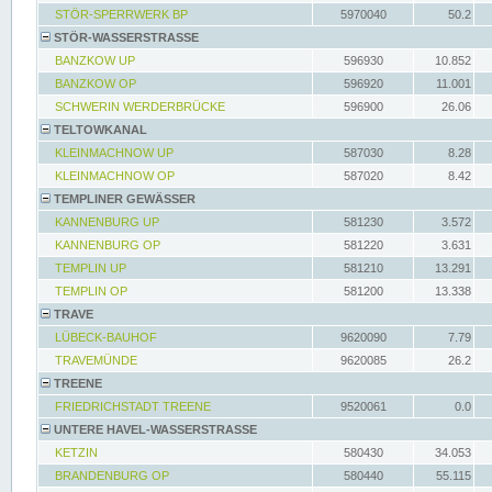
STÖR-SPERRWERK BP
5970040
50.2
STÖR-WASSERSTRASSE
BANZKOW UP
596930
10.852
BANZKOW OP
596920
11.001
SCHWERIN WERDERBRÜCKE
596900
26.06
TELTOWKANAL
KLEINMACHNOW UP
587030
8.28
KLEINMACHNOW OP
587020
8.42
TEMPLINER GEWÄSSER
KANNENBURG UP
581230
3.572
KANNENBURG OP
581220
3.631
TEMPLIN UP
581210
13.291
TEMPLIN OP
581200
13.338
TRAVE
LÜBECK-BAUHOF
9620090
7.79
TRAVEMÜNDE
9620085
26.2
TREENE
FRIEDRICHSTADT TREENE
9520061
0.0
UNTERE HAVEL-WASSERSTRASSE
KETZIN
580430
34.053
BRANDENBURG OP
580440
55.115