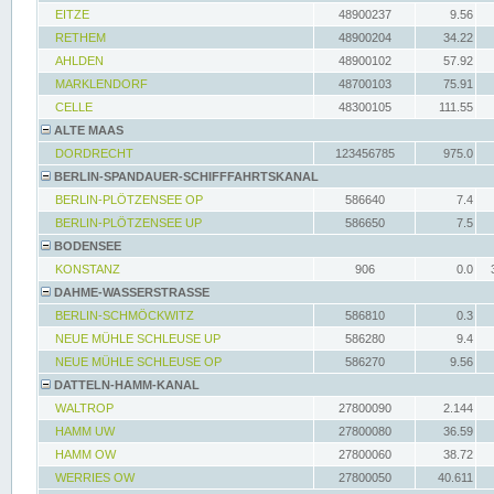
EITZE
48900237
9.56
RETHEM
48900204
34.22
AHLDEN
48900102
57.92
MARKLENDORF
48700103
75.91
CELLE
48300105
111.55
ALTE MAAS
DORDRECHT
123456785
975.0
BERLIN-SPANDAUER-SCHIFFFAHRTSKANAL
BERLIN-PLÖTZENSEE OP
586640
7.4
BERLIN-PLÖTZENSEE UP
586650
7.5
BODENSEE
KONSTANZ
906
0.0
DAHME-WASSERSTRASSE
BERLIN-SCHMÖCKWITZ
586810
0.3
NEUE MÜHLE SCHLEUSE UP
586280
9.4
NEUE MÜHLE SCHLEUSE OP
586270
9.56
DATTELN-HAMM-KANAL
WALTROP
27800090
2.144
HAMM UW
27800080
36.59
HAMM OW
27800060
38.72
WERRIES OW
27800050
40.611