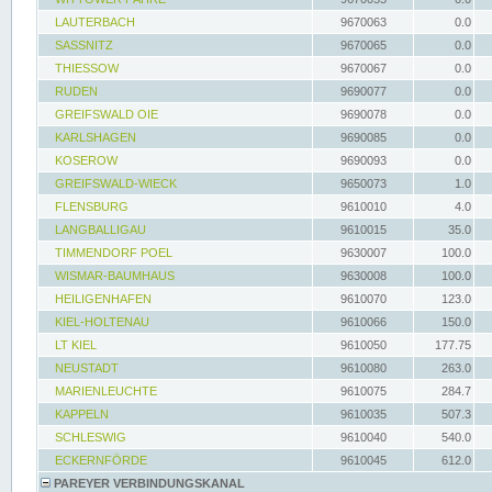
LAUTERBACH
9670063
0.0
SASSNITZ
9670065
0.0
THIESSOW
9670067
0.0
RUDEN
9690077
0.0
GREIFSWALD OIE
9690078
0.0
KARLSHAGEN
9690085
0.0
KOSEROW
9690093
0.0
GREIFSWALD-WIECK
9650073
1.0
FLENSBURG
9610010
4.0
LANGBALLIGAU
9610015
35.0
TIMMENDORF POEL
9630007
100.0
WISMAR-BAUMHAUS
9630008
100.0
HEILIGENHAFEN
9610070
123.0
KIEL-HOLTENAU
9610066
150.0
LT KIEL
9610050
177.75
NEUSTADT
9610080
263.0
MARIENLEUCHTE
9610075
284.7
KAPPELN
9610035
507.3
SCHLESWIG
9610040
540.0
ECKERNFÖRDE
9610045
612.0
PAREYER VERBINDUNGSKANAL