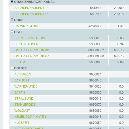
ORANIENBURGER KANAL
SACHSENHAUSEN UP
581840
29.809
SACHSENHAUSEN OP
580240
29.818
ORKE
DALWIGKSTHAL
42840453
11.41
OSTE
BREMERVÖRDE UW
5980010
0.03
HECHTHAUSEN
5980030
30.94
OSTE-SPERRWERK BP
9000000532
69.575
OSTE-SPERRWERK AP
9000000590
69.575
BELUM
5980060
69.89
OSTSEE
ALTHAGEN
9650024
BARHÖFT
9650040
WARNEMÜNDE
9640015
0.0
BARTH
9650030
0.0
STRALSUND
9650043
0.0
STAHLBRODE
9650070
0.0
WOLGAST
9650080
0.0
NEUENDORF HAFEN
9670046
0.0
KLOSTER
9670050
0.0
WITTOWER FÄHRE
9670055
0.0