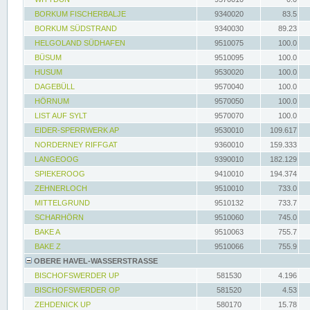
BORKUM FISCHERBALJE
9340020
83.5
BORKUM SÜDSTRAND
9340030
89.23
HELGOLAND SÜDHAFEN
9510075
100.0
BÜSUM
9510095
100.0
HUSUM
9530020
100.0
DAGEBÜLL
9570040
100.0
HÖRNUM
9570050
100.0
LIST AUF SYLT
9570070
100.0
EIDER-SPERRWERK AP
9530010
109.617
NORDERNEY RIFFGAT
9360010
159.333
LANGEOOG
9390010
182.129
SPIEKEROOG
9410010
194.374
ZEHNERLOCH
9510010
733.0
MITTELGRUND
9510132
733.7
SCHARHÖRN
9510060
745.0
BAKE A
9510063
755.7
BAKE Z
9510066
755.9
OBERE HAVEL-WASSERSTRASSE
BISCHOFSWERDER UP
581530
4.196
BISCHOFSWERDER OP
581520
4.53
ZEHDENICK UP
580170
15.78