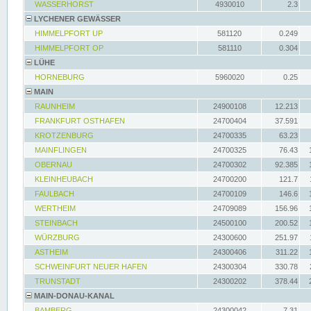
WASSERHORST
4930010
2.3
LYCHENER GEWÄSSER
HIMMELPFORT UP
581120
0.249
HIMMELPFORT OP
581110
0.304
LÜHE
HORNEBURG
5960020
0.25
MAIN
RAUNHEIM
24900108
12.213
FRANKFURT OSTHAFEN
24700404
37.591
KROTZENBURG
24700335
63.23
MAINFLINGEN
24700325
76.43
OBERNAU
24700302
92.385
KLEINHEUBACH
24700200
121.7
FAULBACH
24700109
146.6
WERTHEIM
24709089
156.96
STEINBACH
24500100
200.52
WÜRZBURG
24300600
251.97
ASTHEIM
24300406
311.22
SCHWEINFURT NEUER HAFEN
24300304
330.78
TRUNSTADT
24300202
378.44
MAIN-DONAU-KANAL
BAMBERG
24300042
7.31