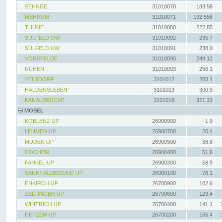
SEHNDE
31010070
183.58
MEHRUM
31010071
192.556
THUNE
31010080
222.85
SÜLFELD OW
31010092
235.7
SÜLFELD UW
31010091
238.0
VORSFELDE
31010090
249.12
RÜHEN
31010093
256.1
VELSDORF
3101012
283.1
HALDENSLEBEN
3101013
300.9
KANALBRÜCKE
3101018
321.33
MOSEL
KOBLENZ UP
26900900
1.9
LEHMEN UP
26900700
20.4
MÜDEN UP
26900500
36.8
COCHEM
26900400
51.6
FANKEL UP
26900300
58.9
SANKT ALDEGUND UP
26900100
78.1
ENKIRCH UP
26700900
102.6
ZELTINGEN UP
26700600
123.4
WINTRICH UP
26700400
141.1
DETZEM UP
26700200
165.4