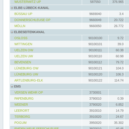
WUSTERWITZ UP
587550
376.965
ELBE-LÜBECK-KANAL
BÜSSAU UP
9669040
3.4
DONNERSCHLEUSE OP
9660049
20.722
MÖLLN
9660050
26.772
ELBESEITENKANAL
OSLOSS
90100100
9.72
WITTINGEN
90100101
39.0
UELZEN OW
90100111
60.38
UELZEN UW
90100110
60.98
BEVENSEN
90100112
79.72
LÜNEBURG OW
90100121
104.0
LÜNEBURG UW
90100120
106.3
ARTLENBURG-ELK
90100122
114.74
EMS
VERSEN WEHR OP
3730001
PAPENBURG
3790010
0.39
WEENER
3790020
6.852
LEERORT
3910010
14.79
TERBORG
3910020
24.67
POGUM
3950020
35.302
EMDEN NEUE SEESCHLEUSE
3970010
40.45