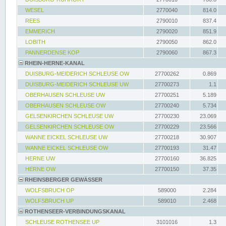
WESEL
2770040
814.0
REES
2790010
837.4
EMMERICH
2790020
851.9
LOBITH
2790050
862.0
PANNERDENSE KOP
2790060
867.3
RHEIN-HERNE-KANAL
DUISBURG-MEIDERICH SCHLEUSE OW
27700262
0.869
DUISBURG-MEIDERICH SCHLEUSE UW
27700273
1.1
OBERHAUSEN SCHLEUSE UW
27700251
5.189
OBERHAUSEN SCHLEUSE OW
27700240
5.734
GELSENKIRCHEN SCHLEUSE UW
27700230
23.069
GELSENKIRCHEN SCHLEUSE OW
27700229
23.566
WANNE EICKEL SCHLEUSE UW
27700218
30.907
WANNE EICKEL SCHLEUSE OW
27700193
31.47
HERNE UW
27700160
36.825
HERNE OW
27700150
37.35
RHEINSBERGER GEWÄSSER
WOLFSBRUCH OP
589000
2.284
WOLFSBRUCH UP
589010
2.468
ROTHENSEER-VERBINDUNGSKANAL
SCHLEUSE ROTHENSEE UP
3101016
1.3