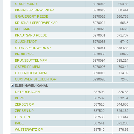
STADERSAND
5970013
654.86
PINNAU-SPERRWERK AP
5970019
658.444
GRAUERORT REEDE
5970026
660.738
KRÜCKAU-SPERRWERK AP
5970024
663.3
KOLLMAR
5970025
666.9
KRAUTSAND REEDE
5970031
671.787
GLÜCKSTADT
5970035
674.0
STÖR-SPERRWERK AP
5970041
678.636
BROKDORF
5970050
684.2
BRUNSBÜTTEL MPM
5970094
695.214
OSTERIFF MPM
5970096
703.44
OTTERNDORF MPM
5990011
714.02
CUXHAVEN STEUBENHÖFT
5990020
724.0
ELBE-HAVEL-KANAL
DETERSHAGEN
587505
326.83
BURG
587507
332.54
ZERBEN OP
587510
344.686
ZERBEN UP
587520
346.162
GENTHIN
587535
361.444
KADE
587541
371.285
WUSTERWITZ OP
587540
376.56