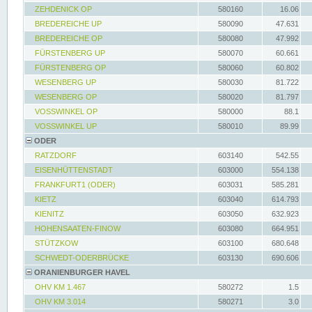
ZEHDENICK OP
580160
16.06
BREDEREICHE UP
580090
47.631
BREDEREICHE OP
580080
47.992
FÜRSTENBERG UP
580070
60.661
FÜRSTENBERG OP
580060
60.802
WESENBERG UP
580030
81.722
WESENBERG OP
580020
81.797
VOSSWINKEL OP
580000
88.1
VOSSWINKEL UP
580010
89.99
ODER
RATZDORF
603140
542.55
EISENHÜTTENSTADT
603000
554.138
FRANKFURT1 (ODER)
603031
585.281
KIETZ
603040
614.793
KIENITZ
603050
632.923
HOHENSAATEN-FINOW
603080
664.951
STÜTZKOW
603100
680.648
SCHWEDT-ODERBRÜCKE
603130
690.606
ORANIENBURGER HAVEL
OHV KM 1.467
580272
1.5
OHV KM 3.014
580271
3.0