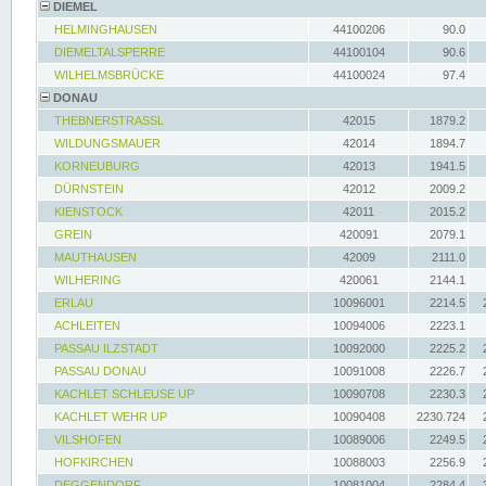
DIEMEL
HELMINGHAUSEN
44100206
90.0
DIEMELTALSPERRE
44100104
90.6
WILHELMSBRÜCKE
44100024
97.4
DONAU
THEBNERSTRASSL
42015
1879.2
WILDUNGSMAUER
42014
1894.7
KORNEUBURG
42013
1941.5
DÜRNSTEIN
42012
2009.2
KIENSTOCK
42011
2015.2
GREIN
420091
2079.1
MAUTHAUSEN
42009
2111.0
WILHERING
420061
2144.1
ERLAU
10096001
2214.5
ACHLEITEN
10094006
2223.1
PASSAU ILZSTADT
10092000
2225.2
PASSAU DONAU
10091008
2226.7
KACHLET SCHLEUSE UP
10090708
2230.3
KACHLET WEHR UP
10090408
2230.724
VILSHOFEN
10089006
2249.5
HOFKIRCHEN
10088003
2256.9
DEGGENDORF
10081004
2284.4