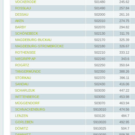
VOCKERODE
501480
245.62
ROSSLAU
501490
257.84
DESSAU
502000
261.16
AKEN
502010
274.75
BARBY
502070
294.82
SCHÖNEBECK
502130
311.76
MAGDEBURG-BUCKAU
502170
325.39
MAGDEBURG-STROMBRÜCKE
502180
326.67
ROTHENSEE
502210
333.12
NIEGRIPP AP
502240
343.6
ROGÄTZ
502250
350.64
TANGERMÜNDE
502350
388.26
STORKAU
502370
396.11
SANDAU
502430
416.06
SCHARLEUK
503030
447.22
WITTENBERGE
503050
453.98
MÜGGENDORF
503070
463.94
SCHNACKENBURG
5910010
474.56
LENZEN
503120
484.7
GORLEBEN
5910020
492.95
DÖMITZ
5910025
504.7
DAMNATZ
5910030
509.35