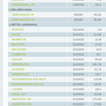
RIEDENBURG_UP
13409200
151.2
MALZER KANAL
LIEBENWALDE UP
581550
43.261
LIEBENWALDE OP
581540
45.334
MITTELLANDKANAL
HÖRSTEL
31010010
0.6
RECKE
31010011
12.595
BRAMSCHE
31010020
31.95
BROXTEN
31010032
47.43
BAD ESSEN
31010030
60.8
LÜBBECKE
31010031
80.1
HAHLEN
31010041
98.09
BERENBUSCH
31010042
106.732
RUSBEND
31010043
112.16
NIENBRÜGGE
31010044
126.7
RODENBERGER AUE-WEST
31010052
132.68
RODENBERGER AUE-OST
31010051
133.55
LOHNDE
31010050
150.1
HANN. LIST
31010062
163.56
ANDERTEN UW
31010060
173.425
ANDERTEN OW
31010061
174.96