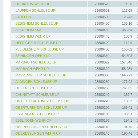
HORKHEIM WEHR UP
23800520
119.8
LAUFFEN SCHLEUSE UP
23800501
125.09
LAUFFEN
23800500
125.43
BESIGHEIM SCHLEUSE UP
23800480
136.16
BESIGHEIM SKA
23800460
136.284
BESIGHEIM WEHR UP
23800440
136.9
HESSIGHEIM SCHLEUSE UP
23800420
142.9
PLEIDELSHEIM SCHLEUSE UP
23800400
150.02
BEIHINGEN WEHR UP
23800360
154.303
MARBACH SCHLEUSE UP
23800322
157.546
MARBACH WEHR UP
23800320
158.931
POPPENWEILER SCHLEUSE UP
23800300
164.722
ALDINGEN SCHLEUSE UP
23800280
171.92
HOFEN SCHLEUSE UP
23800260
176.035
CANNSTATT SCHLEUSE UP
23800240
182.7
UNTERTÜRKHEIM SCHLEUSE UP
23800220
186.2
OBERTÜRKHEIM SCHLEUSE UP
23800200
189.41
ESSLINGEN SCHLEUSE UP
23800180
193.91
ESSLINGEN WEHR OP
23800176
194.1
OBERESSLINGEN SCHLEUSE UP
23800145
194.76
OBERESSLINGEN WEHR UP
23800140
196.46