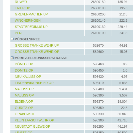
RUWER
26500150
185.94
TRIER UP
26500100
195.3
GREVENMACHER UP
26100200
212.5
WINCHERINGEN
26100140
222.2
STADTBREDIMUS UP
26100130
229.44
PERL
26100100
241.8
MÜGGELSPREE
GROSSE TRÄNKE WEHR UP
582670
44.91
GROSSE TRÄNKE WEHR OP
582660
45.03
MÜRITZ-ELDE-WASSERSTRASSE
DÖMITZ UP
596460
0.9
DÖMITZ OP
596450
1.0
NEU KALLISS OP
596430
4.97
FINDENWIRUNSHIER OP
596410
5.838
MALLISS UP
596400
9.431
MALLISS OP
596390
9.507
ELDENA OP
596370
18.004
GÜRITZ OP
596350
22.8
GRABOW OP
596330
30.849
KLEIN LAASCH WEHR OP
596300
42.718
NEUSTADT GLEWE OP
596280
46.197
LEWITZ OP
596250
50.599