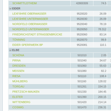
SCHMITTLOTHEIM
42800309
74.5
EIDER
LEXFÄHRE OBERWASSER
9520020
26.09
LEXFÄHRE UNTERWASSER
9520030
26.09
NORDFELD OBERWASSER
9520040
78.19
NORDFELD UNTERWASSER
9520050
78.312
FRIEDRICHSTADT STRASSENBRÜCKE
9520060
83.14
TÖNNING
9520070
99.8
EIDER-SPERRWERK BP
9520081
110.1
ELBE
SCHÖNA
501010
2.05
PIRNA
501040
34.67
DRESDEN
501060
55.63
MEISSEN
501080
82.2
RIESA
501110
108.4
MÜHLBERG
501160
128.02
TORGAU
501261
154.15
PRETZSCH-MAUKEN
501330
184.45
ELSTER
501390
200.15
WITTENBERG
501420
214.14
COSWIG
501470
236.31