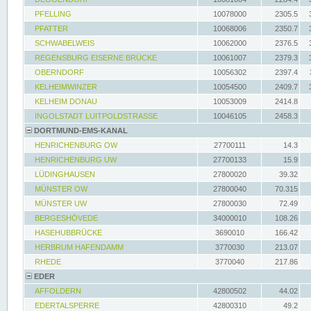
PFELLING
10078000
2305.5
PFATTER
10068006
2350.7
SCHWABELWEIS
10062000
2376.5
REGENSBURG EISERNE BRÜCKE
10061007
2379.3
OBERNDORF
10056302
2397.4
KELHEIMWINZER
10054500
2409.7
KELHEIM DONAU
10053009
2414.8
INGOLSTADT LUITPOLDSTRASSE
10046105
2458.3
DORTMUND-EMS-KANAL
HENRICHENBURG OW
27700111
14.3
HENRICHENBURG UW
27700133
15.9
LÜDINGHAUSEN
27800020
39.32
MÜNSTER OW
27800040
70.315
MÜNSTER UW
27800030
72.49
BERGESHÖVEDE
34000010
108.26
HASEHUBBRÜCKE
3690010
166.42
HERBRUM HAFENDAMM
3770030
213.07
RHEDE
3770040
217.86
EDER
AFFOLDERN
42800502
44.02
EDERTALSPERRE
42800310
49.2