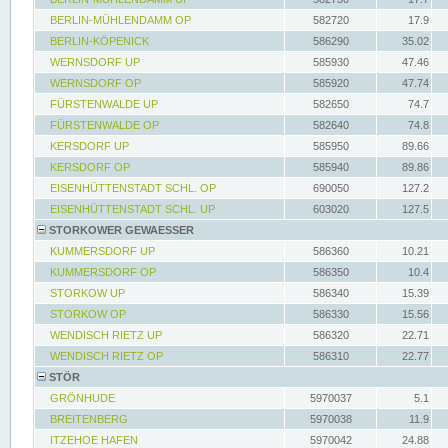
BERLIN-MÜHLENDAMM OP
582720
17.9
BERLIN-KÖPENICK
586290
35.02
WERNSDORF UP
585930
47.46
WERNSDORF OP
585920
47.74
FÜRSTENWALDE UP
582650
74.7
FÜRSTENWALDE OP
582640
74.8
KERSDORF UP
585950
89.66
KERSDORF OP
585940
89.86
EISENHÜTTENSTADT SCHL. OP
690050
127.2
EISENHÜTTENSTADT SCHL. UP
603020
127.5
STORKOWER GEWAESSER
KUMMERSDORF UP
586360
10.21
KUMMERSDORF OP
586350
10.4
STORKOW UP
586340
15.39
STORKOW OP
586330
15.56
WENDISCH RIETZ UP
586320
22.71
WENDISCH RIETZ OP
586310
22.77
STÖR
GRÖNHUDE
5970037
5.1
BREITENBERG
5970038
11.9
ITZEHOE HAFEN
5970042
24.88