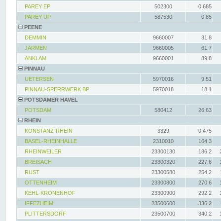
PAREY EP
502300
0.685
PAREY UP
587530
0.85
PEENE
DEMMIN
9660007
31.8
JARMEN
9660005
61.7
ANKLAM
9660001
89.8
PINNAU
UETERSEN
5970016
9.51
PINNAU-SPERRWERK BP
5970018
18.1
POTSDAMER HAVEL
POTSDAM
580412
26.63
RHEIN
KONSTANZ-RHEIN
3329
0.475
BASEL-RHEINHALLE
2310010
164.3
RHEINWEILER
23300130
186.2
BREISACH
23300320
227.6
RUST
23300580
254.2
OTTENHEIM
23300800
270.6
KEHL-KRONENHOF
23300900
292.2
IFFEZHEIM
23500600
336.2
PLITTERSDORF
23500700
340.2