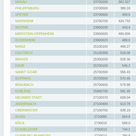
MAXAU
23700200
362.327
PHILIPPSBURG
23700500
389.33
SPEYER
23700600
400.6
MANNHEIM
23700700
424.733
WORMS
23900200
443.4
NIERSTEIN-OPPENHEIM
23900600
480.606
BODENHEIM
23900620
489.0
MAINZ
25100100
498.27
OESTRICH
25100300
518.08
BINGEN
25300200
528.36
KAUB
25700100
546.3
SANKT GOAR
25700300
556.43
BOPPARD
25700500
570.45
BRAUBACH
25700600
579.98
KOBLENZ
25900700
591.49
NEUWIED STADT
27100370
608.04
ANDERNACH
27100400
613.78
OBERWINTER
27100700
638.19
BONN
2710080
654.8
KÖLN
2730010
688.0
DÜSSELDORF
2750010
744.2
DUISBURG-RUHRORT
2770010
780.8