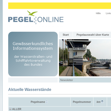
Hilfe
Link
Start
Pegelauswahl über Karte
Newsletter
Aktuelle Wasserstände
Pegelname
Pegelnummer
km
ALLER