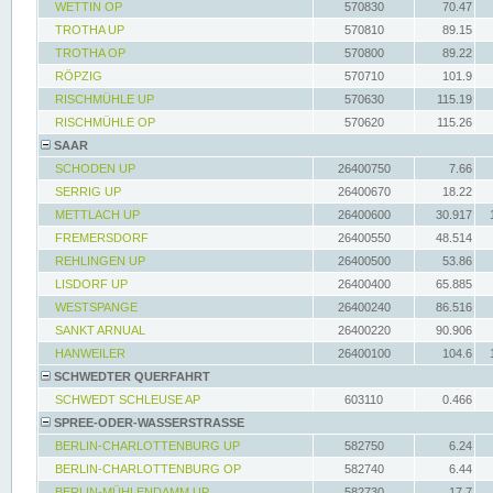
WETTIN OP
570830
70.47
TROTHA UP
570810
89.15
TROTHA OP
570800
89.22
RÖPZIG
570710
101.9
RISCHMÜHLE UP
570630
115.19
RISCHMÜHLE OP
570620
115.26
SAAR
SCHODEN UP
26400750
7.66
SERRIG UP
26400670
18.22
METTLACH UP
26400600
30.917
FREMERSDORF
26400550
48.514
REHLINGEN UP
26400500
53.86
LISDORF UP
26400400
65.885
WESTSPANGE
26400240
86.516
SANKT ARNUAL
26400220
90.906
HANWEILER
26400100
104.6
SCHWEDTER QUERFAHRT
SCHWEDT SCHLEUSE AP
603110
0.466
SPREE-ODER-WASSERSTRASSE
BERLIN-CHARLOTTENBURG UP
582750
6.24
BERLIN-CHARLOTTENBURG OP
582740
6.44
BERLIN-MÜHLENDAMM UP
582730
17.7