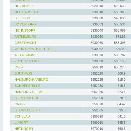
HITZACKER
5920010
522.639
NEU DARCHAU
5930010
536.385
BLECKEDE
5930020
549.633
BOIZENBURG
5930033
558.534
HOHNSTORF
5930040
568.987
ARTLENBURG
5930050
573.86
GEESTHACHT
5930060
583.393
WEHR GEESTHACHT UP
5930062
585.99
ALTENGAMME
5930070
588.787
ZOLLENSPIEKER
5930090
598.159
OVER
5950010
605.273
BUNTHAUS
5952020
609.9
HAMBURG-HARBURG
5952025
615.0
SCHÖPFSTELLE
5952030
615.3
HAMBURG ST. PAULI
5952050
623.1
SEEMANNSHÖFT
5952060
628.9
CRANZ
5950070
634.42
BLANKENESE UF
5952065
635.0
SCHULAU
5950090
641.0
LÜHORT
5960010
645.5
HETLINGEN
5970010
650.5