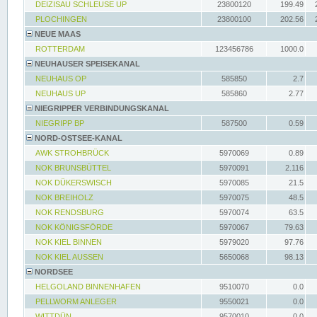
DEIZISAU SCHLEUSE UP
23800120
199.49
PLOCHINGEN
23800100
202.56
NEUE MAAS
ROTTERDAM
123456786
1000.0
NEUHAUSER SPEISEKANAL
NEUHAUS OP
585850
2.7
NEUHAUS UP
585860
2.77
NIEGRIPPER VERBINDUNGSKANAL
NIEGRIPP BP
587500
0.59
NORD-OSTSEE-KANAL
AWK STROHBRÜCK
5970069
0.89
NOK BRUNSBÜTTEL
5970091
2.116
NOK DÜKERSWISCH
5970085
21.5
NOK BREIHOLZ
5970075
48.5
NOK RENDSBURG
5970074
63.5
NOK KÖNIGSFÖRDE
5970067
79.63
NOK KIEL BINNEN
5979020
97.76
NOK KIEL AUSSEN
5650068
98.13
NORDSEE
HELGOLAND BINNENHAFEN
9510070
0.0
PELLWORM ANLEGER
9550021
0.0
WITTDÜN
9570010
0.0