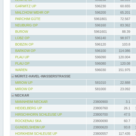
GARWITZ UP
596230
60.655
MALCHOW WEHR OP
596200
65.201
PARCHIM GÜTE
5961801
72.567
NEUBURG OP
596160
83.362
BUROW
5961601
88.39
LÜBZ OP
596140
98.977
BOBZIN OP
596120
103.8
BARKOW OP
596100
114.086
PLAU UP
596090
120.004
PLAU OP
596080
120.08
WAREN
596030
151.975
MÜRITZ-HAVEL-WASSERSTRASSE
MIROW UP
581010
22.888
MIROW OP
581000
23.092
NECKAR
MANNHEIM NECKAR
23800900
3.1
HEIDELBERG UP
23800760
26.1
HIRSCHHORN SCHLEUSE UP
23800700
47.5
ROCKENAU SKA
23800690
60.7
GUNDELSHEIM UP
23800620
93.8
HORKHEIM SCHLEUSE UP
23800557
117.435