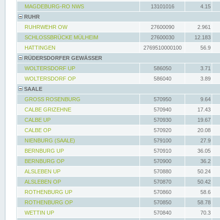
MAGDEBURG-RO NWS
13101016
4.15
RUHR
RUHRWEHR OW
27600090
2.961
SCHLOSSBRÜCKE MÜLHEIM
27600030
12.183
HATTINGEN
2769510000100
56.9
RÜDERSDORFER GEWÄSSER
WOLTERSDORF UP
586050
3.71
WOLTERSDORF OP
586040
3.89
SAALE
GROSS ROSENBURG
570950
9.64
CALBE GRIZEHNE
570940
17.43
CALBE UP
570930
19.67
CALBE OP
570920
20.08
NIENBURG (SAALE)
579100
27.9
BERNBURG UP
570910
36.05
BERNBURG OP
570900
36.2
ALSLEBEN UP
570880
50.24
ALSLEBEN OP
570870
50.42
ROTHENBURG UP
570860
58.6
ROTHENBURG OP
570850
58.78
WETTIN UP
570840
70.3