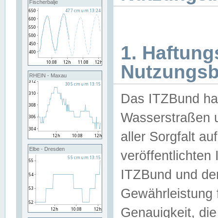
Fischerbalje
1. Haftun
Nutzungs
RHEIN - Maxau
Das ITZBund han
Wasserstraßen u
aller Sorgfalt au
Elbe - Dresden
veröffentlichte
ITZBund und de
Gewährleistung fü
Genauigkeit, die 