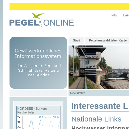
Hilfe
Link
Start
Pegelauswahl über Karte
Newsletter
Interessante L
NORDSEE - Borkum
Fischerbalje
Nationale Links
Hochwasser-Informa