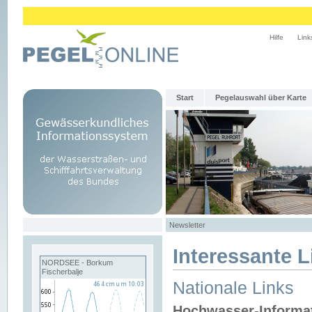
Hilfe
Link
Start
Pegelauswahl über Karte
Newsletter
Interessante L
NORDSEE - Borkum
Fischerbalje
Nationale Links
Hochwasser-Informa