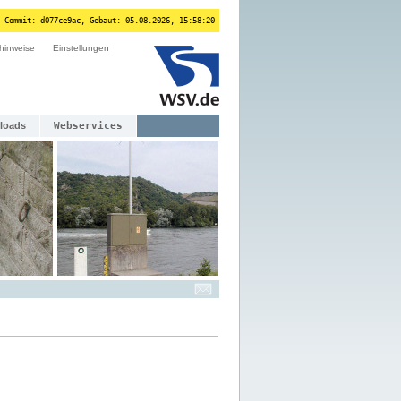
 Commit: d077ce9ac, Gebaut: 05.08.2026, 15:58:20
hinweise
Einstellungen
loads
Webservices