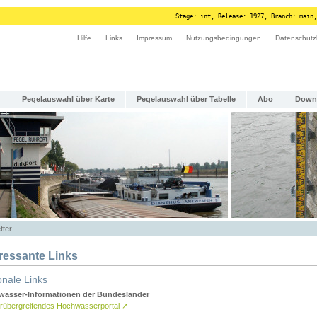
Stage: int, Release: 1927, Branch: main,
Hilfe
Links
Impressum
Nutzungsbedingungen
Datenschutz
Pegelauswahl über Karte
Pegelauswahl über Tabelle
Abo
Down
tter
eressante Links
onale Links
asser-Informationen der Bundesländer
rübergreifendes Hochwasserportal
↗