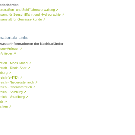
esbehörden
rstraßen- und Schifffahrtsverwaltung
↗
samt für Seeschifffahrt und Hydrographie
↗
sanstalt für Gewässerkunde
↗
rnationale Links
asserinformationen der Nachbarländer
see-Anlieger
↗
-Anlieger
↗
reich - Maas-Mosel
↗
reich - Rhein-Saar
↗
mburg
↗
reich (eHYD)
↗
reich - Niederösterreich
↗
reich - Oberösterreich
↗
reich - Salzburg
↗
eich - Vorarlberg
↗
eiz
↗
chien
↗