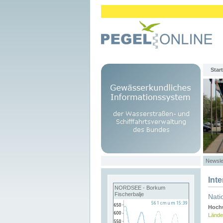
Start
Newsle
Int
NORDSEE - Borkum
Fischerbalje
Nati
Hochw
Lände