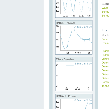
Bund
Wasse
Bunde
Bunde
RHEIN - Maxau
Inte
Hochw
Boden
Rhein
Frank
Frank
Luxe
Elbe - Dresden
Öster
Öster
Öster
Öster
Österr
Schw
Tsche
DONAU - Passau