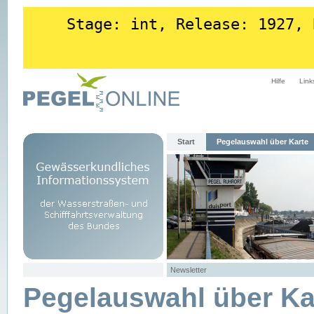
Stage: int, Release: 1927, 
Hilfe
Link
Start
Pegelauswahl über Karte
Newsletter
Pegelauswahl über Ka