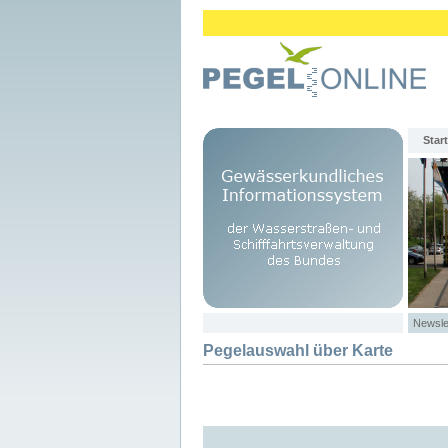
Start
Newsle
Pegelauswahl über Karte