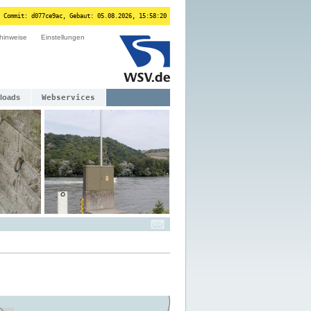
 Commit: d077ce9ac, Gebaut: 05.08.2026, 15:58:20
hinweise
Einstellungen
loads
Webservices