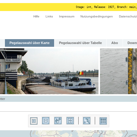
Stage: int, Release: 1927, Branch: main,
Hilfe
Links
Impressum
Nutzungsbedingungen
Datenschutz
Pegelauswahl über Karte
Pegelauswahl über Tabelle
Abo
Down
tter