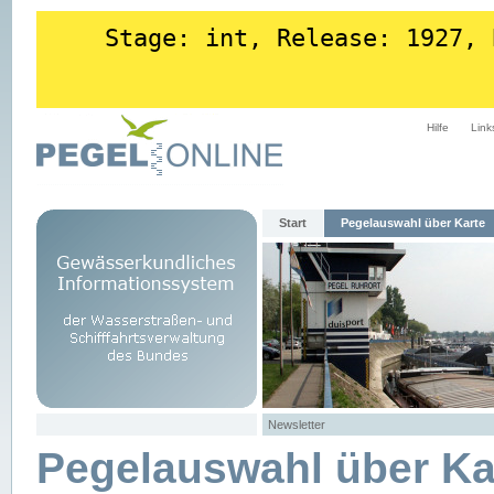
Stage: int, Release: 1927, 
Hilfe
Link
Start
Pegelauswahl über Karte
Newsletter
Pegelauswahl über Ka