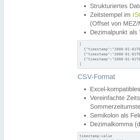
Strukturiertes Da
Zeitstempel im
IS
(Offset von MEZ
Dezimalpunkt als
[

  {"timestamp":"2000-01-01T0
  {"timestamp":"2000-01-01T0
  {"timestamp":"2000-01-01T0
]
CSV-Format
Excel-kompatibles
Vereinfachte Zeit
Sommerzeitumstel
Semikolon als Fel
Dezimalkomma (de
timestamp;value
