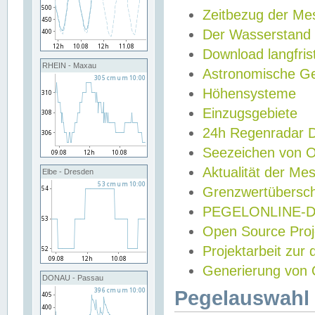
Zeitbezug der Me
Der Wasserstand
Download langfris
RHEIN - Maxau
Astronomische Gez
Höhensysteme
Einzugsgebiete
24h Regenradar
Seezeichen von 
Aktualität der Me
Elbe - Dresden
Grenzwertübersch
PEGELONLINE-Di
Open Source Projek
Projektarbeit zur
Generierung von 
DONAU - Passau
Pegelauswahl 