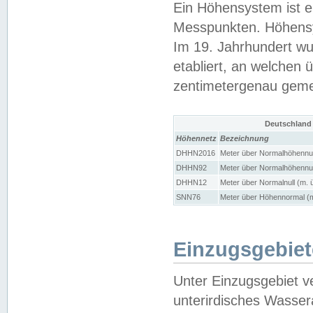
Ein Höhensystem ist e
Messpunkten. Höhensy
Im 19. Jahrhundert wu
etabliert, an welchen 
zentimetergenau gem
Deutschland
Höhennetz
Bezeichnung
DHHN2016
Meter über Normalhöhennul
DHHN92
Meter über Normalhöhennul
DHHN12
Meter über Normalnull (m. 
SNN76
Meter über Höhennormal (m
Einzugsgebiet
Unter Einzugsgebiet v
unterirdisches Wasser