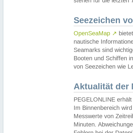
stehen für die letzten
Seezeichen v
OpenSeaMap
↗
biete
nautische Information
Seamarks sind wichtig
Booten und Schiffen i
von Seezeichen wie Le
Aktualität der
PEGELONLINE erhält u
Im Binnenbereich wird 
Messwerte von Zeitreih
Minuten. Abweichungen
Fehlern bei der Daten