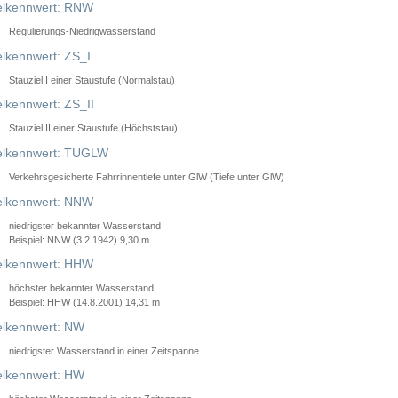
lkennwert: RNW
Regulierungs-Niedrigwasserstand
lkennwert: ZS_I
Stauziel I einer Staustufe (Normalstau)
lkennwert: ZS_II
Stauziel II einer Staustufe (Höchststau)
elkennwert: TUGLW
Verkehrsgesicherte Fahrrinnentiefe unter GlW (Tiefe unter GlW)
lkennwert: NNW
niedrigster bekannter Wasserstand
Beispiel: NNW (3.2.1942) 9,30 m
lkennwert: HHW
höchster bekannter Wasserstand
Beispiel: HHW (14.8.2001) 14,31 m
lkennwert: NW
niedrigster Wasserstand in einer Zeitspanne
lkennwert: HW