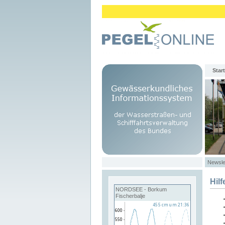
Start
Newsle
Hilf
NORDSEE - Borkum
Fischerbalje