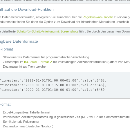
iff auf die Download-Funktion
e Daten herunterzuladen, navigieren Sie zunächst über die
Pegelauswahl-Tabelle
zu einem ge
datenseite finden Sie dann die Option zum Download der historischen Messdaten unterhalb
ne detaillierte
Schritt-für-Schritt-Anleitung mit Screenshots
führt Sie durch den gesamten Down
ügbare Datenformate
-Format
Strukturiertes Datenformat für programmatische Verarbeitung
Zeitstempel im
ISO 8601-Format
↗
mit vollständigen Zeitzoneninformation (Offset von 
Dezimalpunkt als Trennzeichen
"timestamp":"2000-01-01T01:00:00+01:00","value":646},

"timestamp":"2000-01-01T01:15:00+01:00","value":646},

"timestamp":"2000-01-01T01:30:00+01:00","value":645}

Format
Excel-kompatibles Tabellenformat
Vereinfachte Zeitstempeldarstellung in gesetzlicher Zeit (MEZ/MESZ mit Sommerzeitumstel
Semikolon als Feldtrenner
Dezimalkomma (deutsche Notation)