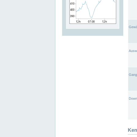
Gewä
Ausw
Gangl
Down
Ken