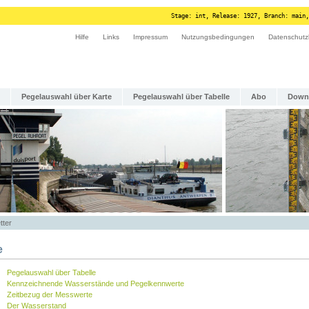
Stage: int, Release: 1927, Branch: main,
Hilfe
Links
Impressum
Nutzungsbedingungen
Datenschutz
Pegelauswahl über Karte
Pegelauswahl über Tabelle
Abo
Down
tter
e
Pegelauswahl über Tabelle
Kennzeichnende Wasserstände und Pegelkennwerte
Zeitbezug der Messwerte
Der Wasserstand