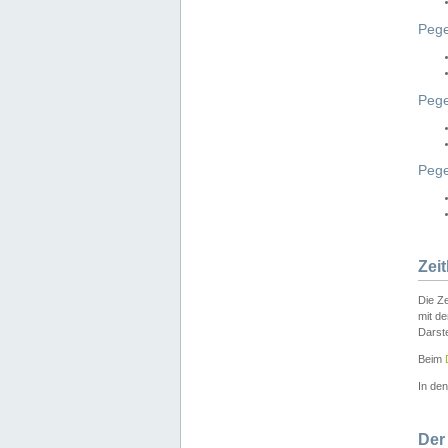
Peg
Pege
Peg
Zei
Die Ze
mit d
Darst
Beim
In de
Der