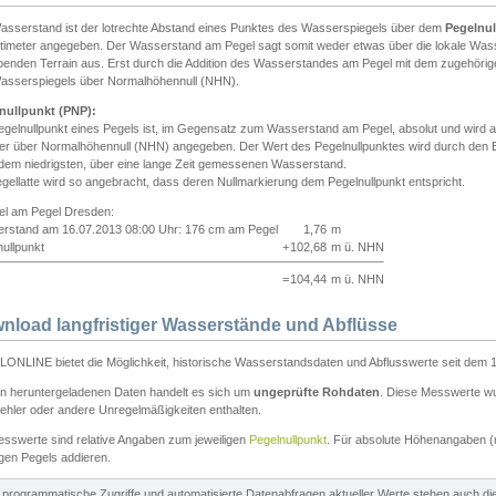
asserstand ist der lotrechte Abstand eines Punktes des Wasserspiegels über dem
Pegelnul
ntimeter angegeben. Der Wasserstand am Pegel sagt somit weder etwas über die lokale Wa
enden Terrain aus. Erst durch die Addition des Wasserstandes am Pegel mit dem zugehörig
asserspiegels über Normalhöhennull (NHN).
nullpunkt (PNP):
egelnullpunkt eines Pegels ist, im Gegensatz zum Wasserstand am Pegel, absolut und wir
ter über Normalhöhennull (NHN) angegeben. Der Wert des Pegelnullpunktes wird durch den Bet
 dem niedrigsten, über eine lange Zeit gemessenen Wasserstand.
gellatte wird so angebracht, dass deren Nullmarkierung dem Pegelnullpunkt entspricht.
iel am Pegel Dresden:
rstand am 16.07.2013 08:00 Uhr: 176 cm am Pegel
1,76
m
ullpunkt
+
102,68
m ü. NHN
=
104,44
m ü. NHN
nload langfristiger Wasserstände und Abflüsse
ONLINE bietet die Möglichkeit, historische Wasserstandsdaten und Abflusswerte seit dem 1
en heruntergeladenen Daten handelt es sich um
ungeprüfte Rohdaten
. Diese Messwerte wur
ehler oder andere Unregelmäßigkeiten enthalten.
esswerte sind relative Angaben zum jeweiligen
Pegelnullpunkt
. Für absolute Höhenangaben 
igen Pegels addieren.
ür programmatische Zugriffe und automatisierte Datenabfragen aktueller Werte stehen auch d