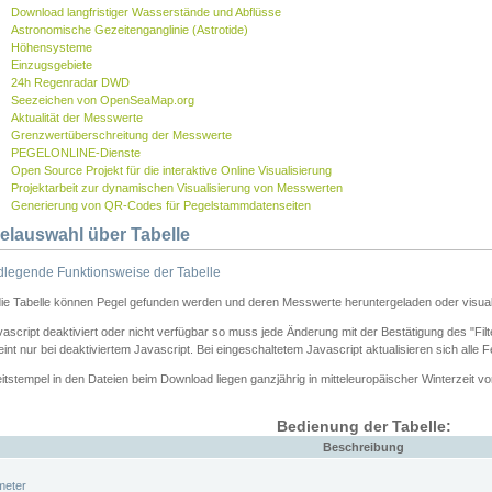
Download langfristiger Wasserstände und Abflüsse
Astronomische Gezeitenganglinie (Astrotide)
Höhensysteme
Einzugsgebiete
24h Regenradar DWD
Seezeichen von OpenSeaMap.org
Aktualität der Messwerte
Grenzwertüberschreitung der Messwerte
PEGELONLINE-Dienste
Open Source Projekt für die interaktive Online Visualisierung
Projektarbeit zur dynamischen Visualisierung von Messwerten
Generierung von QR-Codes für Pegelstammdatenseiten
elauswahl über Tabelle
legende Funktionsweise der Tabelle
die Tabelle können Pegel gefunden werden und deren Messwerte heruntergeladen oder visuali
vascript deaktiviert oder nicht verfügbar so muss jede Änderung mit der Bestätigung des "Filt
int nur bei deaktiviertem Javascript. Bei eingeschaltetem Javascript aktualisieren sich alle 
itstempel in den Dateien beim Download liegen ganzjährig in mitteleuropäischer Winterzeit vo
Bedienung der Tabelle:
Beschreibung
meter