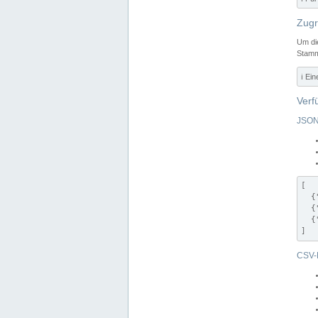
Zugr
Um di
Stamm
ℹ️ Ei
Verf
JSON
[

  {
  {
  {
]
CSV-