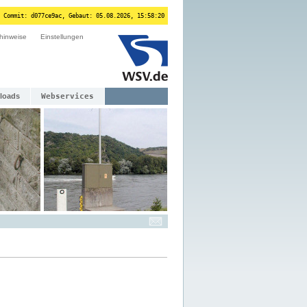
 Commit: d077ce9ac, Gebaut: 05.08.2026, 15:58:20
hinweise
Einstellungen
loads
Webservices