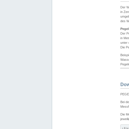
Der W
in Ze
umgeb
des W
Pegel
Der P
in Me
unter
Die Pe
Beisp
Wasse
Pegeln
Dow
PEGEL
Bei d
Messf
Die M
jeweil
ℹ️ F