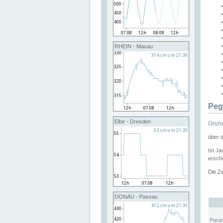
RHEIN - Maxau
Peg
Elbe - Dresden
Grund
über 
Ist Ja
ersche
Die Ze
DONAU - Passau
Para