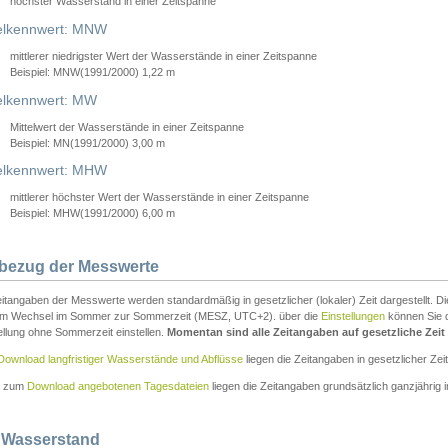
höchster Wasserstand in einer Zeitspanne
elkennwert: MNW
mittlerer niedrigster Wert der Wasserstände in einer Zeitspanne
Beispiel: MNW(1991/2000) 1,22 m
lkennwert: MW
Mittelwert der Wasserstände in einer Zeitspanne
Beispiel: MN(1991/2000) 3,00 m
elkennwert: MHW
mittlerer höchster Wert der Wasserstände in einer Zeitspanne
Beispiel: MHW(1991/2000) 6,00 m
tbezug der Messwerte
itangaben der Messwerte werden standardmäßig in gesetzlicher (lokaler) Zeit dargestellt. D
em Wechsel im Sommer zur Sommerzeit (MESZ, UTC+2). über die
Einstellungen
können Sie d
ellung ohne Sommerzeit einstellen.
Momentan sind alle Zeitangaben auf gesetzliche Zeit e
Download langfristiger Wasserstände und Abflüsse
liegen die Zeitangaben in gesetzlicher Zeit
n zum
Download angebotenen Tagesdateien
liegen die Zeitangaben grundsätzlich ganzjährig in
 Wasserstand