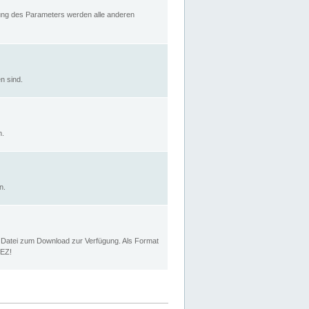
rung des Parameters werden alle anderen
n sind.
n.
n.
p Datei zum Download zur Verfügung. Als Format
MEZ!