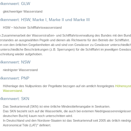
lkennwert: GLW
gleichwertiger Wasserstand
lkennwert: HSW, Marke I, Marke II und Marke III
HSW – höchster Schifffahrtswasserstand
in Zusammenarbeit der Wasserstraßen- und Schifffahrtsverwaltung des Bundes mit den Bund
standes an ausgewählten Pegeln und dienen als Richtwerte für den Betrieb der Schifffahrt. 
n von den örtlichen Gegebenheiten ab und sind von Gewässer zu Gewässer unterschiedlich
 unterschiedliche Beschränkungen (z.B. Sperrungen) für die Schifffahrt im jeweiligen Gewäss
schreitung wieder aufgehoben.
lkennwert: NSW
niedrigster Wasserstand
lkennwert: PNP
Höhenlage des Nullpunktes der Pegellatte bezogen auf ein amtlich festgelegtes
Höhensys
Wasserstand
.
lkennwert: SKN
Das Seekartennull (SKN) ist eine örtliche Mindesttiefenangabe in Seekarten.
Das SKN bezieht sich auf die Wassertiefe, die auch bei extemen Niedrigwasserereignissen
deutschen Bucht) kaum noch unterschritten wird.
In Deutschland und den Nordsee-Staaten ist das Seekartennull seit 2005 als örtlich nie
Astronomical Tide (LAT)" definiert.