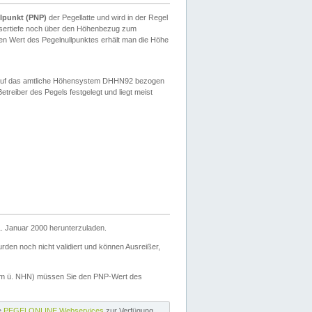
lpunkt (PNP)
der Pegellatte und wird in der Regel
ssertiefe noch über den Höhenbezug zum
en Wert des Pegelnullpunktes erhält man die Höhe
d auf das amtliche Höhensystem DHHN92 bezogen
reiber des Pegels festgelegt und liegt meist
. Januar 2000 herunterzuladen.
den noch nicht validiert und können Ausreißer,
(m ü. NHN) müssen Sie den PNP-Wert des
ie
PEGELONLINE Webservices
zur Verfügung.