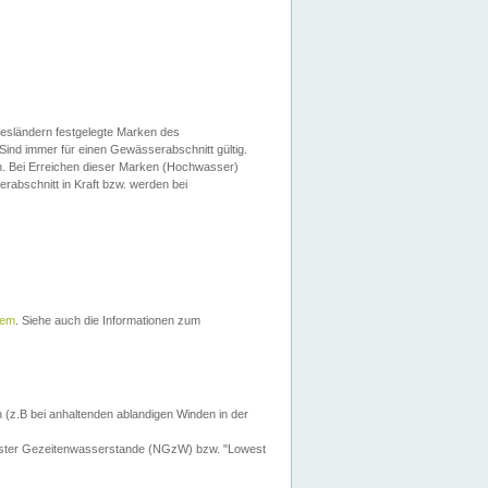
esländern festgelegte Marken des
Sind immer für einen Gewässerabschnitt gültig.
. Bei Erreichen dieser Marken (Hochwasser)
erabschnitt in Kraft bzw. werden bei
tem
. Siehe auch die Informationen zum
 (z.B bei anhaltenden ablandigen Winden in der
drigster Gezeitenwasserstande (NGzW) bzw. "Lowest