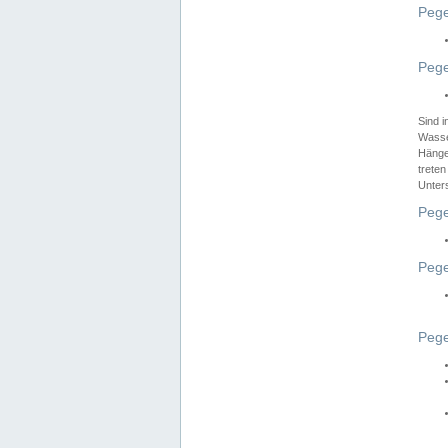
Pege
Pege
Sind 
Wasser
Hänge
treten
Unter
Pege
Pege
Pege