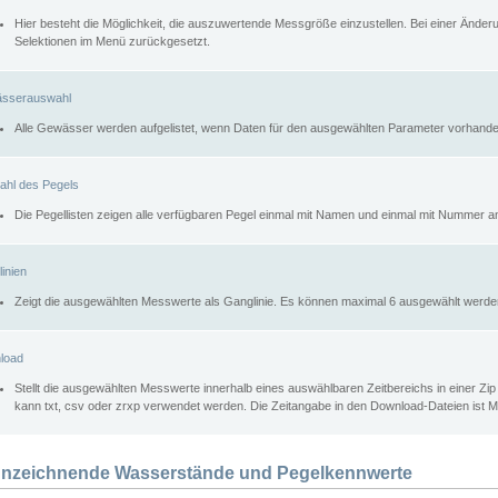
Hier besteht die Möglichkeit, die auszuwertende Messgröße einzustellen. Bei einer Ände
Selektionen im Menü zurückgesetzt.
sserauswahl
Alle Gewässer werden aufgelistet, wenn Daten für den ausgewählten Parameter vorhande
ahl des Pegels
Die Pegellisten zeigen alle verfügbaren Pegel einmal mit Namen und einmal mit Nummer a
inien
Zeigt die ausgewählten Messwerte als Ganglinie. Es können maximal 6 ausgewählt werde
load
Stellt die ausgewählten Messwerte innerhalb eines auswählbaren Zeitbereichs in einer Zi
kann txt, csv oder zrxp verwendet werden. Die Zeitangabe in den Download-Dateien ist 
nzeichnende Wasserstände und Pegelkennwerte