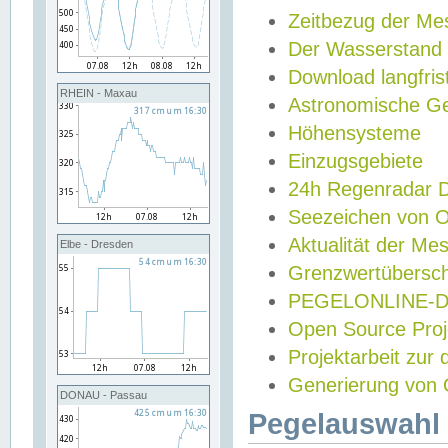
Zeitbezug der Me
Der Wasserstand
Download langfris
RHEIN - Maxau
Astronomische Gez
Höhensysteme
Einzugsgebiete
24h Regenradar
Seezeichen von 
Aktualität der Me
Elbe - Dresden
Grenzwertübersch
PEGELONLINE-Di
Open Source Projek
Projektarbeit zur
Generierung von 
DONAU - Passau
Pegelauswahl 