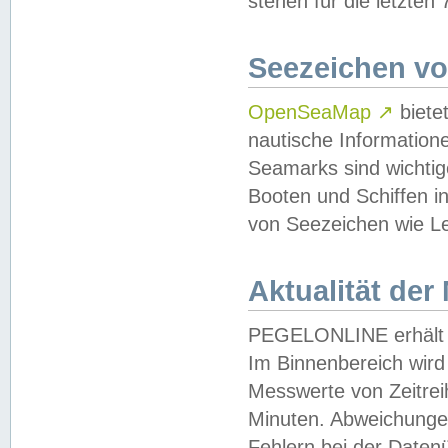
stehen für die letzten
Seezeichen v
OpenSeaMap
↗
biete
nautische Information
Seamarks sind wichtig
Booten und Schiffen i
von Seezeichen wie Le
Aktualität der
PEGELONLINE erhält u
Im Binnenbereich wird 
Messwerte von Zeitreih
Minuten. Abweichungen
Fehlern bei der Daten