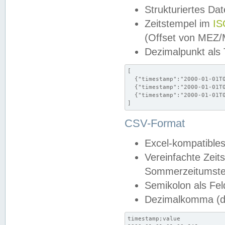
Strukturiertes Da
Zeitstempel im
IS
(Offset von MEZ
Dezimalpunkt als
[

  {"timestamp":"2000-01-01T0
  {"timestamp":"2000-01-01T0
  {"timestamp":"2000-01-01T0
]
CSV-Format
Excel-kompatibles
Vereinfachte Zeit
Sommerzeitumstel
Semikolon als Fel
Dezimalkomma (de
timestamp;value
