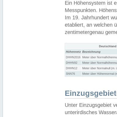
Ein Höhensystem ist e
Messpunkten. Höhensy
Im 19. Jahrhundert wu
etabliert, an welchen 
zentimetergenau gem
Deutschland
Höhennetz
Bezeichnung
DHHN2016
Meter über Normalhöhennul
DHHN92
Meter über Normalhöhennul
DHHN12
Meter über Normalnull (m. 
SNN76
Meter über Höhennormal (m
Einzugsgebiet
Unter Einzugsgebiet v
unterirdisches Wasser