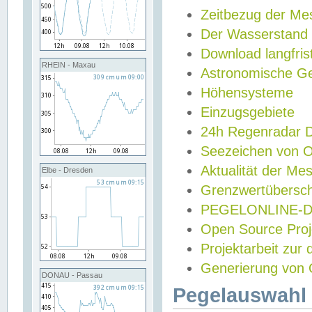
Zeitbezug der Me
Der Wasserstand
Download langfris
RHEIN - Maxau
Astronomische Gez
Höhensysteme
Einzugsgebiete
24h Regenradar
Seezeichen von 
Aktualität der Me
Elbe - Dresden
Grenzwertübersch
PEGELONLINE-Di
Open Source Projek
Projektarbeit zur
Generierung von 
DONAU - Passau
Pegelauswahl 