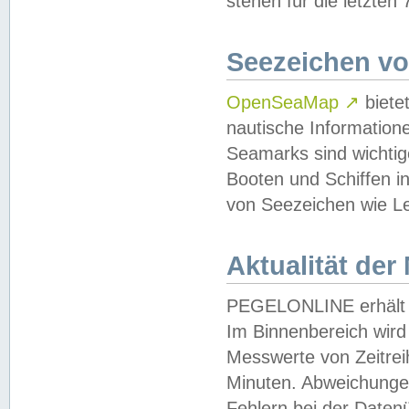
stehen für die letzten
Seezeichen v
OpenSeaMap
↗
biete
nautische Information
Seamarks sind wichtig
Booten und Schiffen i
von Seezeichen wie Le
Aktualität der
PEGELONLINE erhält u
Im Binnenbereich wird 
Messwerte von Zeitreih
Minuten. Abweichungen
Fehlern bei der Daten