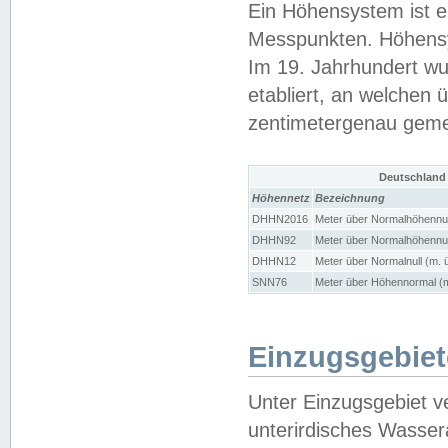
Ein Höhensystem ist e
Messpunkten. Höhensy
Im 19. Jahrhundert wu
etabliert, an welchen 
zentimetergenau gem
Deutschland
Höhennetz
Bezeichnung
DHHN2016
Meter über Normalhöhennul
DHHN92
Meter über Normalhöhennul
DHHN12
Meter über Normalnull (m. 
SNN76
Meter über Höhennormal (m
Einzugsgebiet
Unter Einzugsgebiet v
unterirdisches Wasser