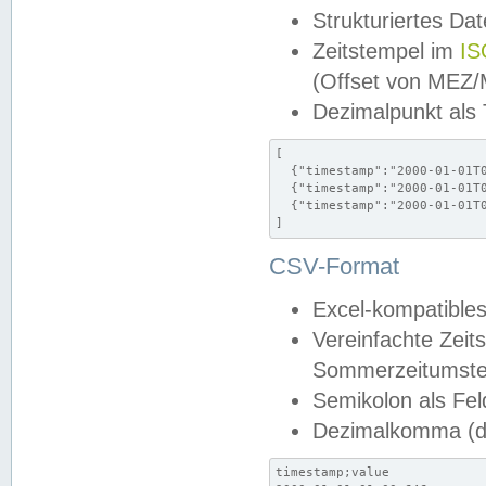
Strukturiertes Da
Zeitstempel im
IS
(Offset von MEZ
Dezimalpunkt als
[

  {"timestamp":"2000-01-01T0
  {"timestamp":"2000-01-01T0
  {"timestamp":"2000-01-01T0
]
CSV-Format
Excel-kompatibles
Vereinfachte Zeit
Sommerzeitumstel
Semikolon als Fel
Dezimalkomma (de
timestamp;value
