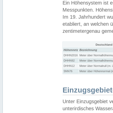
Ein Höhensystem ist e
Messpunkten. Höhensy
Im 19. Jahrhundert wu
etabliert, an welchen 
zentimetergenau gem
Deutschland
Höhennetz
Bezeichnung
DHHN2016
Meter über Normalhöhennul
DHHN92
Meter über Normalhöhennul
DHHN12
Meter über Normalnull (m. 
SNN76
Meter über Höhennormal (m
Einzugsgebiet
Unter Einzugsgebiet v
unterirdisches Wasser