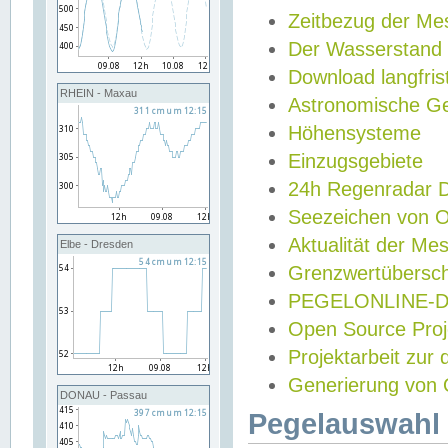
Zeitbezug der Me
Der Wasserstand
Download langfris
RHEIN - Maxau
Astronomische Gez
Höhensysteme
Einzugsgebiete
24h Regenradar
Seezeichen von 
Aktualität der Me
Elbe - Dresden
Grenzwertübersch
PEGELONLINE-Di
Open Source Projek
Projektarbeit zur
Generierung von 
DONAU - Passau
Pegelauswahl 