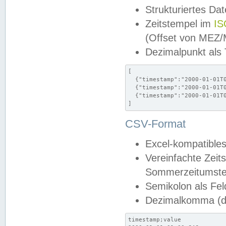
Strukturiertes Da
Zeitstempel im
IS
(Offset von MEZ
Dezimalpunkt als
[

  {"timestamp":"2000-01-01T0
  {"timestamp":"2000-01-01T0
  {"timestamp":"2000-01-01T0
]
CSV-Format
Excel-kompatibles
Vereinfachte Zeit
Sommerzeitumstel
Semikolon als Fel
Dezimalkomma (de
timestamp;value
