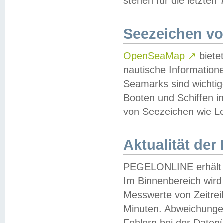
stehen für die letzten
Seezeichen v
OpenSeaMap
↗
biete
nautische Information
Seamarks sind wichtig
Booten und Schiffen i
von Seezeichen wie Le
Aktualität der
PEGELONLINE erhält u
Im Binnenbereich wird 
Messwerte von Zeitreih
Minuten. Abweichungen
Fehlern bei der Daten