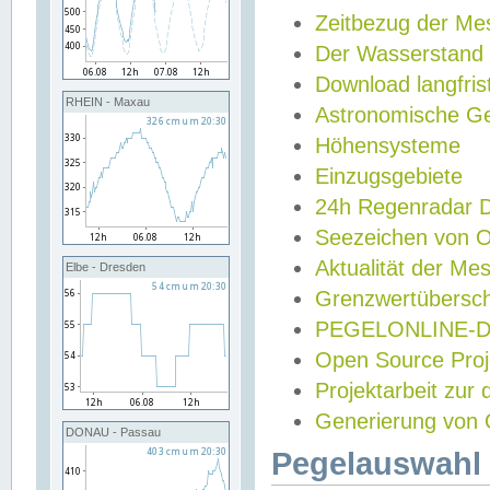
Zeitbezug der Me
Der Wasserstand
Download langfris
RHEIN - Maxau
Astronomische Gez
Höhensysteme
Einzugsgebiete
24h Regenradar
Seezeichen von 
Aktualität der Me
Elbe - Dresden
Grenzwertübersch
PEGELONLINE-Di
Open Source Projek
Projektarbeit zur
Generierung von 
DONAU - Passau
Pegelauswahl 