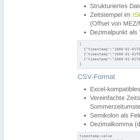
Strukturiertes Da
Zeitstempel im
IS
(Offset von MEZ
Dezimalpunkt als
[

  {"timestamp":"2000-01-01T0
  {"timestamp":"2000-01-01T0
  {"timestamp":"2000-01-01T0
]
CSV-Format
Excel-kompatibles
Vereinfachte Zeit
Sommerzeitumstel
Semikolon als Fel
Dezimalkomma (de
timestamp;value
