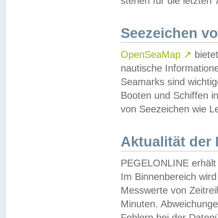
stehen für die letzten
Seezeichen v
OpenSeaMap
↗
biete
nautische Information
Seamarks sind wichtig
Booten und Schiffen i
von Seezeichen wie Le
Aktualität der
PEGELONLINE erhält u
Im Binnenbereich wird 
Messwerte von Zeitreih
Minuten. Abweichungen
Fehlern bei der Daten