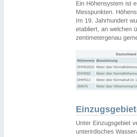
Ein Höhensystem ist e
Messpunkten. Höhensy
Im 19. Jahrhundert wu
etabliert, an welchen 
zentimetergenau gem
Deutschland
Höhennetz
Bezeichnung
DHHN2016
Meter über Normalhöhennul
DHHN92
Meter über Normalhöhennul
DHHN12
Meter über Normalnull (m. 
SNN76
Meter über Höhennormal (m
Einzugsgebiet
Unter Einzugsgebiet v
unterirdisches Wasser