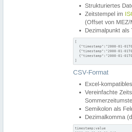
Strukturiertes Da
Zeitstempel im
IS
(Offset von MEZ
Dezimalpunkt als
[

  {"timestamp":"2000-01-01T0
  {"timestamp":"2000-01-01T0
  {"timestamp":"2000-01-01T0
]
CSV-Format
Excel-kompatibles
Vereinfachte Zeit
Sommerzeitumstel
Semikolon als Fel
Dezimalkomma (de
timestamp;value
