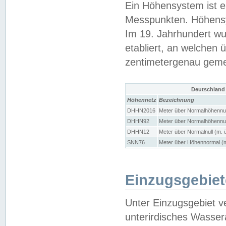
Ein Höhensystem ist e
Messpunkten. Höhensy
Im 19. Jahrhundert wu
etabliert, an welchen 
zentimetergenau gem
Deutschland
Höhennetz
Bezeichnung
DHHN2016
Meter über Normalhöhennul
DHHN92
Meter über Normalhöhennul
DHHN12
Meter über Normalnull (m. 
SNN76
Meter über Höhennormal (m
Einzugsgebiet
Unter Einzugsgebiet v
unterirdisches Wasser