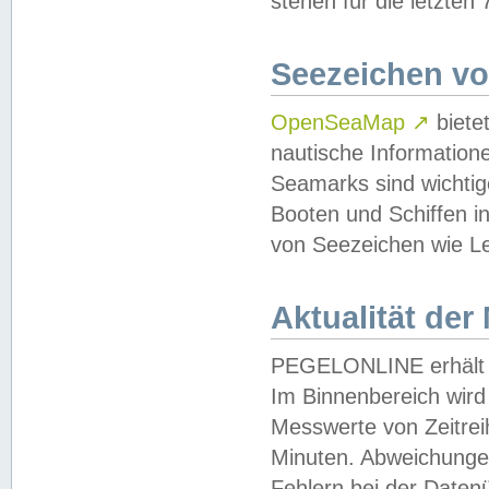
stehen für die letzten
Seezeichen v
OpenSeaMap
↗
biete
nautische Information
Seamarks sind wichtig
Booten und Schiffen i
von Seezeichen wie Le
Aktualität der
PEGELONLINE erhält u
Im Binnenbereich wird 
Messwerte von Zeitreih
Minuten. Abweichungen
Fehlern bei der Daten