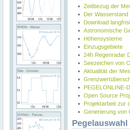
Zeitbezug der Me
Der Wasserstand
Download langfris
RHEIN - Maxau
Astronomische Gez
Höhensysteme
Einzugsgebiete
24h Regenradar
Seezeichen von 
Aktualität der Me
Elbe - Dresden
Grenzwertübersch
PEGELONLINE-Di
Open Source Projek
Projektarbeit zur
Generierung von 
DONAU - Passau
Pegelauswahl 