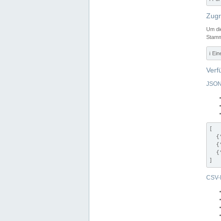
Zugr
Um di
Stamm
ℹ️ Ei
Verf
JSON
[

  {
  {
  {
]
CSV-