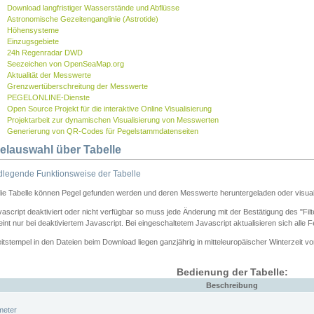
Download langfristiger Wasserstände und Abflüsse
Astronomische Gezeitenganglinie (Astrotide)
Höhensysteme
Einzugsgebiete
24h Regenradar DWD
Seezeichen von OpenSeaMap.org
Aktualität der Messwerte
Grenzwertüberschreitung der Messwerte
PEGELONLINE-Dienste
Open Source Projekt für die interaktive Online Visualisierung
Projektarbeit zur dynamischen Visualisierung von Messwerten
Generierung von QR-Codes für Pegelstammdatenseiten
elauswahl über Tabelle
legende Funktionsweise der Tabelle
die Tabelle können Pegel gefunden werden und deren Messwerte heruntergeladen oder visuali
vascript deaktiviert oder nicht verfügbar so muss jede Änderung mit der Bestätigung des "Filt
int nur bei deaktiviertem Javascript. Bei eingeschaltetem Javascript aktualisieren sich alle 
itstempel in den Dateien beim Download liegen ganzjährig in mitteleuropäischer Winterzeit vo
Bedienung der Tabelle:
Beschreibung
meter