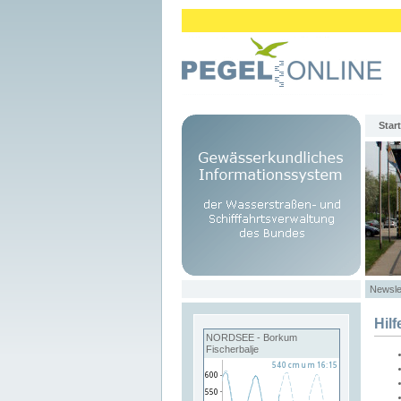
Start
Newsle
Hilf
NORDSEE - Borkum
Fischerbalje