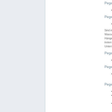
Pege
Pege
Sind 
Wasser
Hänge
treten
Unter
Pege
Pege
Pege