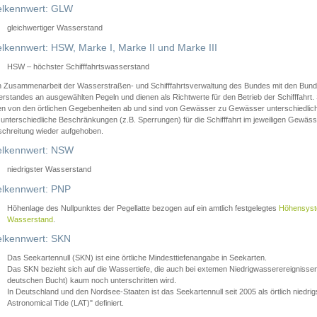
lkennwert: GLW
gleichwertiger Wasserstand
lkennwert: HSW, Marke I, Marke II und Marke III
HSW – höchster Schifffahrtswasserstand
in Zusammenarbeit der Wasserstraßen- und Schifffahrtsverwaltung des Bundes mit den Bund
standes an ausgewählten Pegeln und dienen als Richtwerte für den Betrieb der Schifffahrt. 
n von den örtlichen Gegebenheiten ab und sind von Gewässer zu Gewässer unterschiedlich
 unterschiedliche Beschränkungen (z.B. Sperrungen) für die Schifffahrt im jeweiligen Gewäss
schreitung wieder aufgehoben.
lkennwert: NSW
niedrigster Wasserstand
lkennwert: PNP
Höhenlage des Nullpunktes der Pegellatte bezogen auf ein amtlich festgelegtes
Höhensys
Wasserstand
.
lkennwert: SKN
Das Seekartennull (SKN) ist eine örtliche Mindesttiefenangabe in Seekarten.
Das SKN bezieht sich auf die Wassertiefe, die auch bei extemen Niedrigwasserereignissen
deutschen Bucht) kaum noch unterschritten wird.
In Deutschland und den Nordsee-Staaten ist das Seekartennull seit 2005 als örtlich nie
Astronomical Tide (LAT)" definiert.