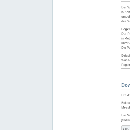
Der W
in Ze
umgeb
des W
Pegel
Der P
in Me
unter
Die Pe
Beisp
Wasse
Pegeln
Dow
PEGEL
Bei d
Messf
Die M
jeweil
ℹ️ F