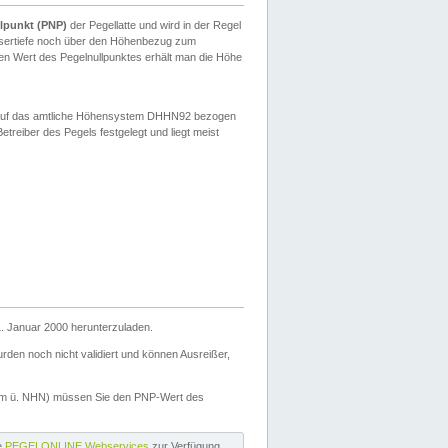
lpunkt (PNP)
der Pegellatte und wird in der Regel
ssertiefe noch über den Höhenbezug zum
en Wert des Pegelnullpunktes erhält man die Höhe
d auf das amtliche Höhensystem DHHN92 bezogen
reiber des Pegels festgelegt und liegt meist
. Januar 2000 herunterzuladen.
den noch nicht validiert und können Ausreißer,
(m ü. NHN) müssen Sie den PNP-Wert des
ie
PEGELONLINE Webservices
zur Verfügung.