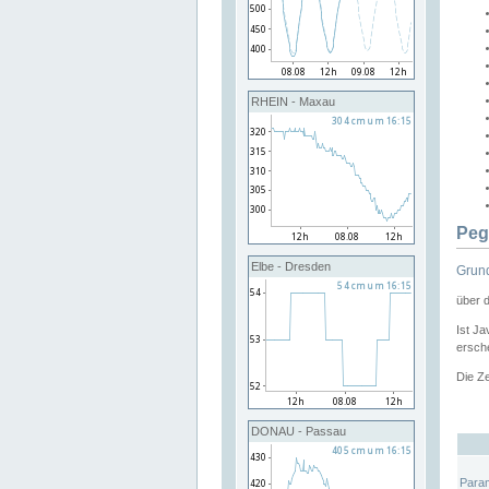
RHEIN - Maxau
Peg
Elbe - Dresden
Grund
über 
Ist Ja
ersche
Die Ze
DONAU - Passau
Para