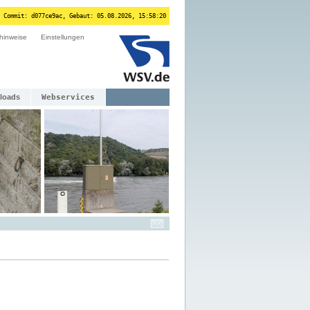
 Commit: d077ce9ac, Gebaut: 05.08.2026, 15:58:20
hinweise
Einstellungen
loads
Webservices