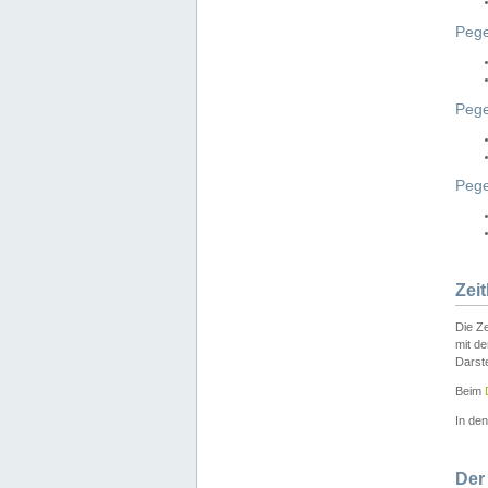
Peg
Pege
Peg
Zei
Die Ze
mit d
Darst
Beim
In de
Der