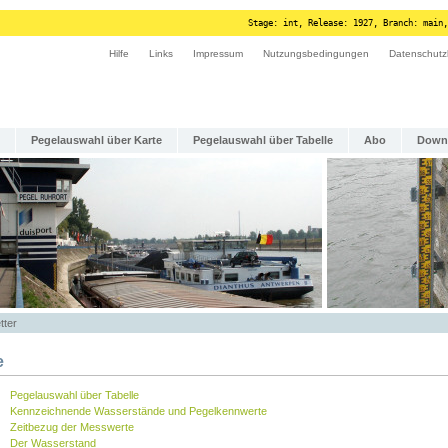
Stage: int, Release: 1927, Branch: main,
Hilfe
Links
Impressum
Nutzungsbedingungen
Datenschutz
Pegelauswahl über Karte
Pegelauswahl über Tabelle
Abo
Down
tter
e
Pegelauswahl über Tabelle
Kennzeichnende Wasserstände und Pegelkennwerte
Zeitbezug der Messwerte
Der Wasserstand