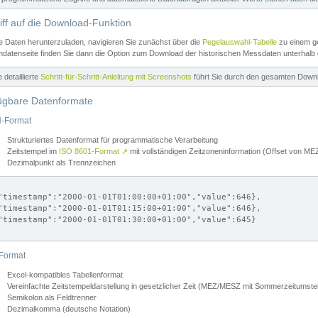
iff auf die Download-Funktion
e Daten herunterzuladen, navigieren Sie zunächst über die
Pegelauswahl-Tabelle
zu einem ge
datenseite finden Sie dann die Option zum Download der historischen Messdaten unterhalb
ne detaillierte
Schritt-für-Schritt-Anleitung mit Screenshots
führt Sie durch den gesamten Down
ügbare Datenformate
-Format
Strukturiertes Datenformat für programmatische Verarbeitung
Zeitstempel im
ISO 8601-Format
↗
mit vollständigen Zeitzoneninformation (Offset von 
Dezimalpunkt als Trennzeichen
"timestamp":"2000-01-01T01:00:00+01:00","value":646},

"timestamp":"2000-01-01T01:15:00+01:00","value":646},

"timestamp":"2000-01-01T01:30:00+01:00","value":645}

Format
Excel-kompatibles Tabellenformat
Vereinfachte Zeitstempeldarstellung in gesetzlicher Zeit (MEZ/MESZ mit Sommerzeitumstel
Semikolon als Feldtrenner
Dezimalkomma (deutsche Notation)