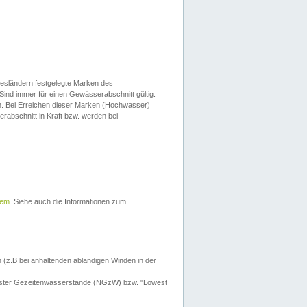
esländern festgelegte Marken des
Sind immer für einen Gewässerabschnitt gültig.
. Bei Erreichen dieser Marken (Hochwasser)
erabschnitt in Kraft bzw. werden bei
tem
. Siehe auch die Informationen zum
 (z.B bei anhaltenden ablandigen Winden in der
drigster Gezeitenwasserstande (NGzW) bzw. "Lowest