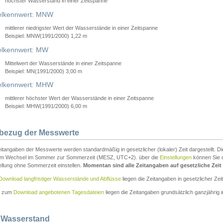
höchster Wasserstand in einer Zeitspanne
elkennwert: MNW
mittlerer niedrigster Wert der Wasserstände in einer Zeitspanne
Beispiel: MNW(1991/2000) 1,22 m
lkennwert: MW
Mittelwert der Wasserstände in einer Zeitspanne
Beispiel: MN(1991/2000) 3,00 m
elkennwert: MHW
mittlerer höchster Wert der Wasserstände in einer Zeitspanne
Beispiel: MHW(1991/2000) 6,00 m
tbezug der Messwerte
itangaben der Messwerte werden standardmäßig in gesetzlicher (lokaler) Zeit dargestellt. D
em Wechsel im Sommer zur Sommerzeit (MESZ, UTC+2). über die
Einstellungen
können Sie d
ellung ohne Sommerzeit einstellen.
Momentan sind alle Zeitangaben auf gesetzliche Zeit e
Download langfristiger Wasserstände und Abflüsse
liegen die Zeitangaben in gesetzlicher Zeit
n zum
Download angebotenen Tagesdateien
liegen die Zeitangaben grundsätzlich ganzjährig in
 Wasserstand