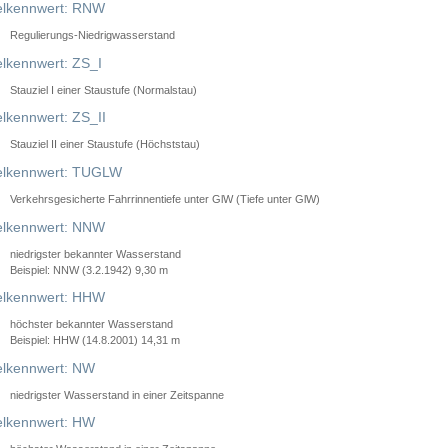
lkennwert: RNW
Regulierungs-Niedrigwasserstand
lkennwert: ZS_I
Stauziel I einer Staustufe (Normalstau)
lkennwert: ZS_II
Stauziel II einer Staustufe (Höchststau)
elkennwert: TUGLW
Verkehrsgesicherte Fahrrinnentiefe unter GlW (Tiefe unter GlW)
lkennwert: NNW
niedrigster bekannter Wasserstand
Beispiel: NNW (3.2.1942) 9,30 m
lkennwert: HHW
höchster bekannter Wasserstand
Beispiel: HHW (14.8.2001) 14,31 m
lkennwert: NW
niedrigster Wasserstand in einer Zeitspanne
lkennwert: HW