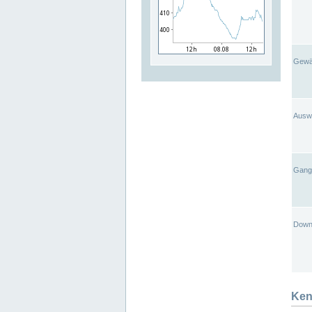
Gewä
Ausw
Gangl
Down
Ken