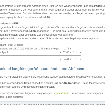
asserstand ist der lotrechte Abstand eines Punktes des Wasserspiegels über dem
Pegelnul
ntimeter angegeben. Der Wasserstand am Pegel sagt somit weder etwas über die lokale Wa
enden Terrain aus. Erst durch die Addition des Wasserstandes am Pegel mit dem zugehörig
asserspiegels über Normalhöhennull (NHN).
nullpunkt (PNP):
egelnullpunkt eines Pegels ist, im Gegensatz zum Wasserstand am Pegel, absolut und wir
ter über Normalhöhennull (NHN) angegeben. Der Wert des Pegelnullpunktes wird durch den Bet
 dem niedrigsten, über eine lange Zeit gemessenen Wasserstand.
gellatte wird so angebracht, dass deren Nullmarkierung dem Pegelnullpunkt entspricht.
iel am Pegel Dresden:
rstand am 16.07.2013 08:00 Uhr: 176 cm am Pegel
1,76
m
ullpunkt
+
102,68
m ü. NHN
=
104,44
m ü. NHN
nload langfristiger Wasserstände und Abflüsse
ONLINE bietet die Möglichkeit, historische Wasserstandsdaten und Abflusswerte seit dem 1
en heruntergeladenen Daten handelt es sich um
ungeprüfte Rohdaten
. Diese Messwerte wur
ehler oder andere Unregelmäßigkeiten enthalten.
esswerte sind relative Angaben zum jeweiligen
Pegelnullpunkt
. Für absolute Höhenangaben 
igen Pegels addieren.
ür programmatische Zugriffe und automatisierte Datenabfragen aktueller Werte stehen auch d