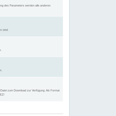
rung des Parameters werden alle anderen
n sind.
n.
n.
p Datei zum Download zur Verfügung. Als Format
MEZ!