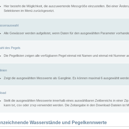
Hier besteht die Möglichkeit, die auszuwertende Messgröße einzustellen. Bei einer Ände
Selektionen im Menü zurückgesetzt.
sserauswahl
Alle Gewässer werden aufgelistet, wenn Daten für den ausgewählten Parameter vorhande
ahl des Pegels
Die Pegellisten zeigen alle verfügbaren Pegel einmal mit Namen und einmal mit Nummer a
inien
Zeigt die ausgewählten Messwerte als Ganglinie. Es können maximal 6 ausgewählt werde
load
Stellt die ausgewählten Messwerte innerhalb eines auswählbaren Zeitbereichs in einer Zi
kann txt, csv oder zrxp verwendet werden. Die Zeitangabe in den Download-Dateien ist 
nzeichnende Wasserstände und Pegelkennwerte