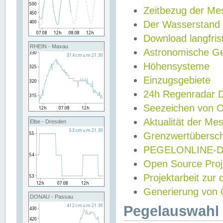
Zeitbezug der Me
Der Wasserstand
Download langfris
RHEIN - Maxau
Astronomische Gez
Höhensysteme
Einzugsgebiete
24h Regenradar
Seezeichen von 
Aktualität der Me
Elbe - Dresden
Grenzwertübersch
PEGELONLINE-Di
Open Source Projek
Projektarbeit zur
Generierung von 
DONAU - Passau
Pegelauswahl 