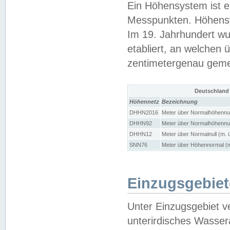
Ein Höhensystem ist e
Messpunkten. Höhensy
Im 19. Jahrhundert wu
etabliert, an welchen 
zentimetergenau gem
Deutschland
Höhennetz
Bezeichnung
DHHN2016
Meter über Normalhöhennul
DHHN92
Meter über Normalhöhennul
DHHN12
Meter über Normalnull (m. 
SNN76
Meter über Höhennormal (m
Einzugsgebiet
Unter Einzugsgebiet v
unterirdisches Wasser