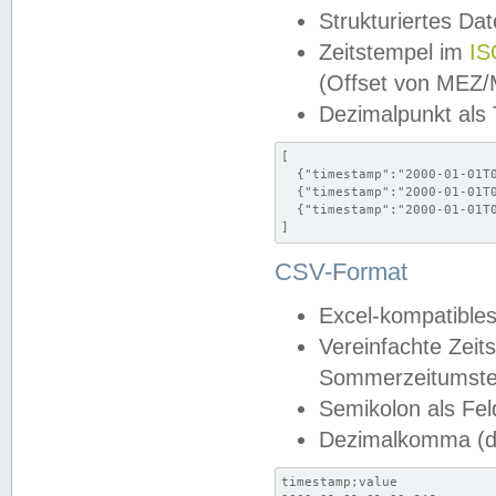
Strukturiertes Da
Zeitstempel im
IS
(Offset von MEZ
Dezimalpunkt als
[

  {"timestamp":"2000-01-01T0
  {"timestamp":"2000-01-01T0
  {"timestamp":"2000-01-01T0
]
CSV-Format
Excel-kompatibles
Vereinfachte Zeit
Sommerzeitumstel
Semikolon als Fel
Dezimalkomma (de
timestamp;value
