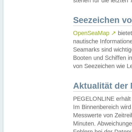
stehen für die letzten
Seezeichen v
OpenSeaMap
↗
biete
nautische Information
Seamarks sind wichtig
Booten und Schiffen i
von Seezeichen wie Le
Aktualität der
PEGELONLINE erhält u
Im Binnenbereich wird 
Messwerte von Zeitreih
Minuten. Abweichungen
Fehlern bei der Daten