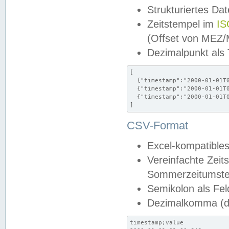
Strukturiertes Da
Zeitstempel im
IS
(Offset von MEZ
Dezimalpunkt als
[

  {"timestamp":"2000-01-01T0
  {"timestamp":"2000-01-01T0
  {"timestamp":"2000-01-01T0
]
CSV-Format
Excel-kompatibles
Vereinfachte Zeit
Sommerzeitumstel
Semikolon als Fel
Dezimalkomma (de
timestamp;value
