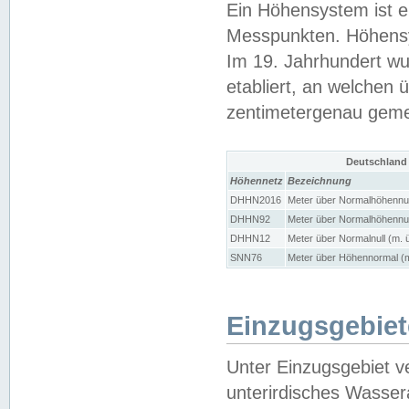
Ein Höhensystem ist e
Messpunkten. Höhensy
Im 19. Jahrhundert wu
etabliert, an welchen 
zentimetergenau gem
Deutschland
Höhennetz
Bezeichnung
DHHN2016
Meter über Normalhöhennul
DHHN92
Meter über Normalhöhennul
DHHN12
Meter über Normalnull (m. 
SNN76
Meter über Höhennormal (m
Einzugsgebiet
Unter Einzugsgebiet v
unterirdisches Wasser