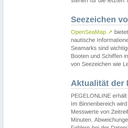
stehen für die letzten
Seezeichen v
OpenSeaMap
↗
biete
nautische Information
Seamarks sind wichtig
Booten und Schiffen i
von Seezeichen wie Le
Aktualität der
PEGELONLINE erhält u
Im Binnenbereich wird 
Messwerte von Zeitreih
Minuten. Abweichungen
Fehlern bei der Daten