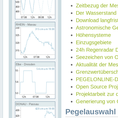
Zeitbezug der Me
Der Wasserstand
Download langfris
RHEIN - Maxau
Astronomische Gez
Höhensysteme
Einzugsgebiete
24h Regenradar
Seezeichen von 
Aktualität der Me
Elbe - Dresden
Grenzwertübersch
PEGELONLINE-Di
Open Source Projek
Projektarbeit zur
Generierung von 
DONAU - Passau
Pegelauswahl 