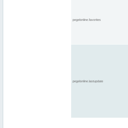
pegelonline.favorites
pegelonline.lastupdate