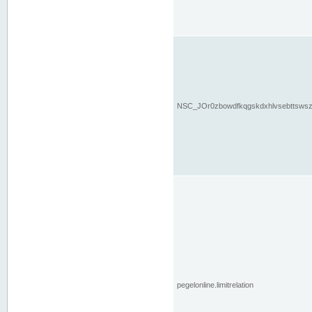
NSC_JOr0zbowdfkqgskdxhlvsebttsws
pegelonline.limitrelation