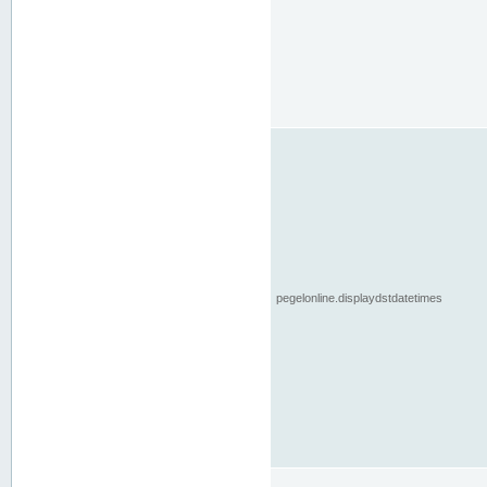
pegelonline.displaydstdatetimes