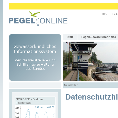
Hilfe
Link
Start
Pegelauswahl über Karte
Newsletter
Datenschutzh
NORDSEE - Borkum
Fischerbalje