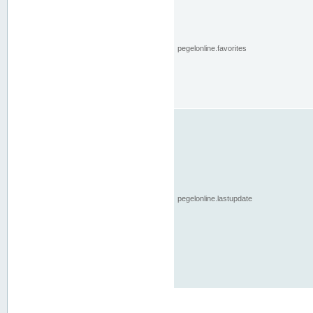
pegelonline.favorites
pegelonline.lastupdate