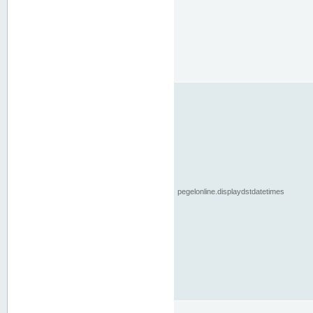
pegelonline.displaydstdatetimes