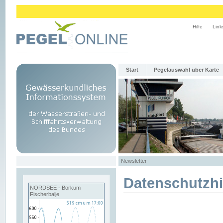
Hilfe
Link
Start
Pegelauswahl über Karte
Newsletter
Datenschutzh
NORDSEE - Borkum
Fischerbalje