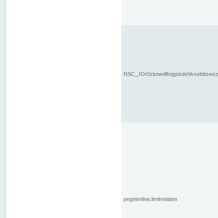
NSC_JOr0zbowdfkqgskdxhlvsebttsws
pegelonline.limitrelation