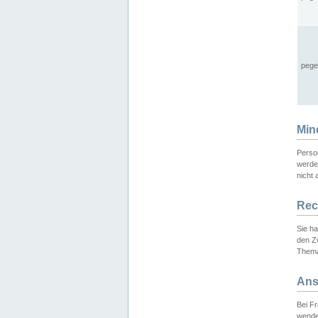
pege
Min
Perso
werde
nicht 
Rec
Sie h
den Z
Thema
Ans
Bei F
wende