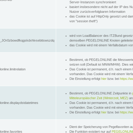
Server-Instanzen synchronisiert
basiert insbesondere nicht auf der IP des N
Nutzer zurückverfolgbaren Information
das Cookie ist auf HttpOnly gesetzt und dam
von "session theft")
wird von LoadBalancer des ITZBund gesetzt
JOr0zbowdfkqgskdxhlvsebttswszdq
demselben PEGELONLINE Knoten geleitetet w
das Cookie wird mit einem Verfallsdatum vo
Bestimmt, ob PEGELONLINE die Messwer
setzen soll (Default ist MNW/MHW). Dies wirk
online.limitrelation
Das Cookie ist permanent, d.h. nach einem 
vorhanden. Das Cookie wird mit einem Verfa
Die Einstellung erfolgt
hier
bzw. bei
https://w
Bestimmt, ob PEGELONLINE Zeitpunkte in
Mitteleuropäischer Zeit (Winterzeit, MEZ)
anz
lonline.displaydstdatetimes
Das Cookie ist permanent, d.h. nach einem 
vorhanden. Das Cookie wird mit einem Verfa
Die Einstellung erfolgt
hier
bzw. bei
https://w
Dient der Speicherung von Pegelfavoriten 
online.favorites
Die Funktion existiert nur auf
PEGELONLINE