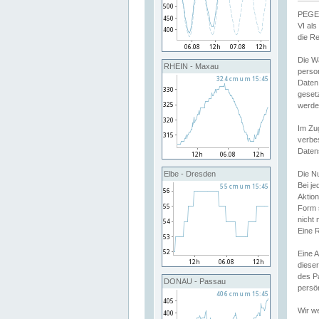
PEGEL
VI al
die R
Die W
RHEIN - Maxau
perso
Daten
geset
werde
Im Zu
verbe
Daten
Elbe - Dresden
Die N
Bei j
Aktion
Form 
nicht 
Eine R
Eine 
dieser
des P
DONAU - Passau
persön
Wir we