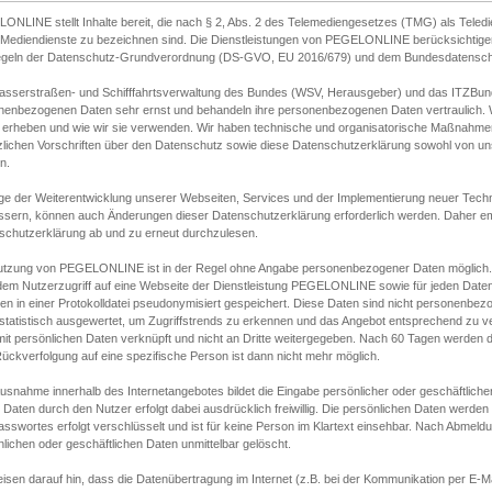
ONLINE stellt Inhalte bereit, die nach § 2, Abs. 2 des Telemediengesetzes (TMG) als Teled
s Mediendienste zu bezeichnen sind. Die Dienstleistungen von PEGELONLINE berücksichtigen
egeln der Datenschutz-Grundverordnung (DS-GVO, EU 2016/679) und dem Bundesdatensc
asserstraßen- und Schifffahrtsverwaltung des Bundes (WSV, Herausgeber) und das ITZBund
nenbezogenen Daten sehr ernst und behandeln ihre personenbezogenen Daten vertraulich. W
 erheben und wie wir sie verwenden. Wir haben technische und organisatorische Maßnahmen g
zlichen Vorschriften über den Datenschutz sowie diese Datenschutzerklärung sowohl von uns
n.
ge der Weiterentwicklung unserer Webseiten, Services und der Implementierung neuer Techn
ssern, können auch Änderungen dieser Datenschutzerklärung erforderlich werden. Daher emp
schutzerklärung ab und zu erneut durchzulesen.
utzung von PEGELONLINE ist in der Regel ohne Angabe personenbezogener Daten möglich.
edem Nutzerzugriff auf eine Webseite der Dienstleistung PEGELONLINE sowie für jeden Dat
en in einer Protokolldatei pseudonymisiert gespeichert. Diese Daten sind nicht personenbez
statistisch ausgewertet, um Zugriffstrends zu erkennen und das Angebot entsprechend zu 
mit persönlichen Daten verknüpft und nicht an Dritte weitergegeben. Nach 60 Tagen werden d
ückverfolgung auf eine spezifische Person ist dann nicht mehr möglich.
Ausnahme innerhalb des Internetangebotes bildet die Eingabe persönlicher oder geschäftlic
 Daten durch den Nutzer erfolgt dabei ausdrücklich freiwillig. Die persönlichen Daten werden
asswortes erfolgt verschlüsselt und ist für keine Person im Klartext einsehbar. Nach Abmel
lichen oder geschäftlichen Daten unmittelbar gelöscht.
isen darauf hin, dass die Datenübertragung im Internet (z.B. bei der Kommunikation per E-Ma