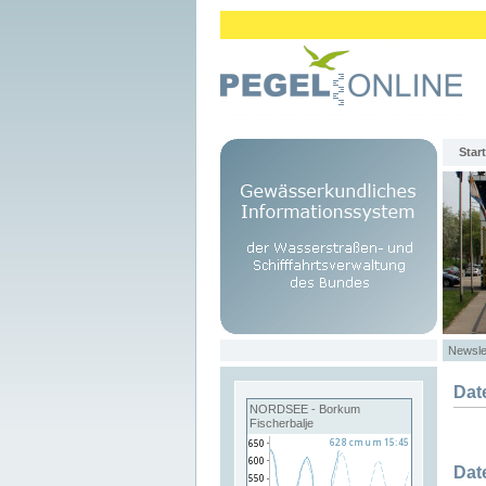
Start
Newsle
Dat
NORDSEE - Borkum
Fischerbalje
Dat