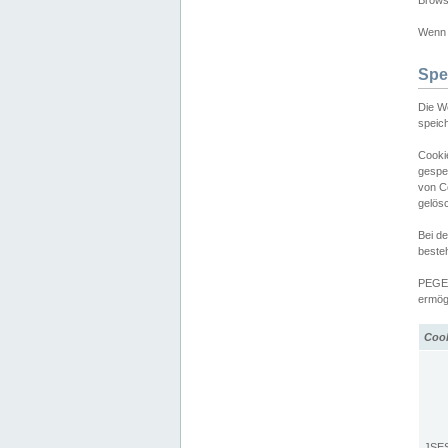
Browse
Wenn d
Spe
Die W
speic
Cooki
gespe
von C
gelös
Bei d
beste
PEGEL
ermögl
Coo
JSE