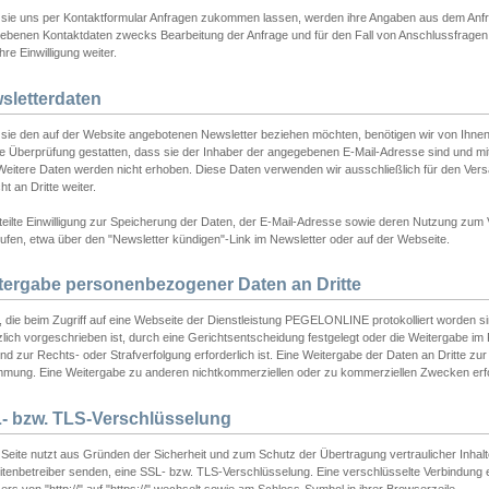
sie uns per Kontaktformular Anfragen zukommen lassen, werden ihre Angaben aus dem Anfrag
ebenen Kontaktdaten zwecks Bearbeitung der Anfrage und für den Fall von Anschlussfragen b
hre Einwilligung weiter.
sletterdaten
sie den auf der Website angebotenen Newsletter beziehen möchten, benötigen wir von Ihnen
ie Überprüfung gestatten, dass sie der Inhaber der angegebenen E-Mail-Adresse sind und m
 Weitere Daten werden nicht erhoben. Diese Daten verwenden wir ausschließlich für den Ver
cht an Dritte weiter.
teilte Einwilligung zur Speicherung der Daten, der E-Mail-Adresse sowie deren Nutzung zum
ufen, etwa über den "Newsletter kündigen"-Link im Newsletter oder auf der Webseite.
tergabe personenbezogener Daten an Dritte
 die beim Zugriff auf eine Webseite der Dienstleistung PEGELONLINE protokolliert worden sind
lich vorgeschrieben ist, durch eine Gerichtsentscheidung festgelegt oder die Weitergabe im Fa
d zur Rechts- oder Strafverfolgung erforderlich ist. Eine Weitergabe der Daten an Dritte zur 
mmung. Eine Weitergabe zu anderen nichtkommerziellen oder zu kommerziellen Zwecken erfol
- bzw. TLS-Verschlüsselung
Seite nutzt aus Gründen der Sicherheit und zum Schutz der Übertragung vertraulicher Inhalte
eitenbetreiber senden, eine SSL- bzw. TLS-Verschlüsselung. Eine verschlüsselte Verbindung 