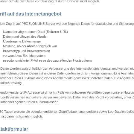
loser Schutz der Daten vor dem Zugriff durch Dritte ist nicht möglich.
riff auf das Internetangebot
edem Zugriff auf PEGELONLINE Server werden folgende Daten für statistische und Sicherun
Name der abgerufenen Datei (Referrer URL)
Datum und Uhrzeit des Abrufs
Übertragene Datenmenge
Meldung, ob der Abruf erfolgreich war
Browsertyp und Browserversion
verwendetes Betriebssystem
pseudonymisierte IP-Adresse des zugreifenden Hostsystems
 Daten werden ausschließlich zur Verbesserung des Internetdienstes genutzt und werden ni
menführung dieser Daten mit anderen Datenquellen wird nicht vorgenommen. Eine Ausnahme 
äftlicher Daten zur Anmeldung eines Abonnements gewässerkundlicher Daten. Die Angabe die
cklich freiwillig.
seudonymisierte IP-Adresse wird nur im Falle von schweren Verstößen gegen unsere Nutzun
Zugriffsversuchen auf unsere Server ausgewertet. Dabei wird das Recht vorbehalten, unter Z
rsonenbezogenen Daten zu veranlassen.
60 Tagen werden die pseudonymisierten Zugriffsdaten anonymisiert sowie Log-Dateien gelösc
 ist dann nicht mehr möglich.
taktformular