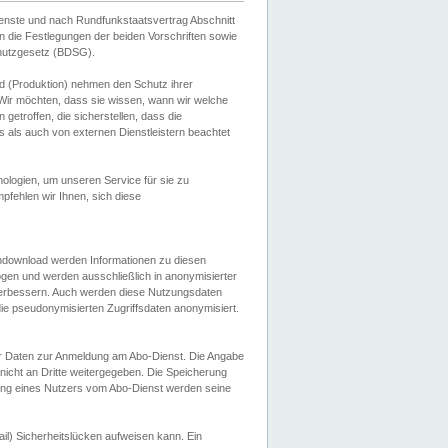
ienste und nach Rundfunkstaatsvertrag Abschnitt
 die Festlegungen der beiden Vorschriften sowie
hutzgesetz (BDSG).
 (Produktion) nehmen den Schutz ihrer
ir möchten, dass sie wissen, wann wir welche
etroffen, die sicherstellen, dass die
 als auch von externen Dienstleistern beachtet
ologien, um unseren Service für sie zu
fehlen wir Ihnen, sich diese
endownload werden Informationen zu diesen
ogen und werden ausschließlich in anonymisierter
verbessern. Auch werden diese Nutzungsdaten
ie pseudonymisierten Zugriffsdaten anonymisiert.
her Daten zur Anmeldung am Abo-Dienst. Die Angabe
 nicht an Dritte weitergegeben. Die Speicherung
dung eines Nutzers vom Abo-Dienst werden seine
il) Sicherheitslücken aufweisen kann. Ein