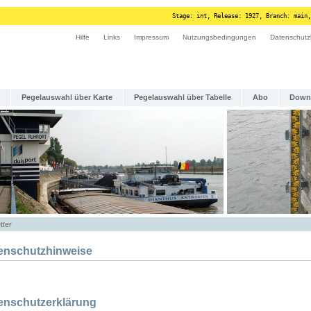
Stage: int, Release: 1927, Branch: main,
Hilfe
Links
Impressum
Nutzungsbedingungen
Datenschutz
Pegelauswahl über Karte
Pegelauswahl über Tabelle
Abo
Down
tter
enschutzhinweise
enschutzerklärung