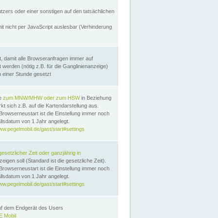
utzers oder einer sonstigen auf den tatsächlichen
it nicht per JavaScript auslesbar (Verhinderung
, damit alle Browseranfragen immer auf
erden (nötig z.B. für die Ganglinienanzeige)
n einer Stunde gesetzt
te
zum MNW/MHW oder zum HSW
in Beziehung
t sich z.B. auf die Kartendarstellung aus.
Browserneustart ist die Einstellung immer noch
llsdatum von 1 Jahr angelegt.
ww.pegelmobil.de/gast/start#settings
gesetzlicher Zeit oder ganzjährig in
eigen soll (Standard ist die gesetzliche Zeit).
Browserneustart ist die Einstellung immer noch
llsdatum von 1 Jahr angelegt.
ww.pegelmobil.de/gast/start#settings
auf dem Endgerät des Users
 Mobil