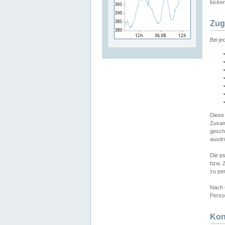
lücken
Zug
Bei j
Diese
Zusam
gesch
ausdrü
Die p
bzw. 
zu pe
Nach 
Person
Kon