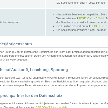
Die Speicherung erfolgt im "Local Storage"
Hier wird ein Zeitstempel gespeichert. Dient
Wasserstände auf
PEGELONLINE Mobil
. S
lonline.lastupdate
der Benutzer immer aktuelle Wasserstände
Die Funktion existiert nur auf
PEGELONLINE
Die Speicherung erfolgt im "Local Storage"
derjährigenschutz
nen unter 18 Jahren dürfen ohne Zustimmung der Eltern oder Erziehungsberechtigten keine
n keine personenbezogenen Daten von Kindern und Jugendlichen angefordert. Wissentlich 
an Dritte weitergegeben.
ht auf Auskunft, Löschung, Sperrung
aben jederzeit das Recht auf unentgeltliche Auskunft über ihre gespeicherten personenbez
weck der Datenverarbeitung sowie ein Recht auf Berichtigung, Sperrung oder Löschung dies
 personenbezogene Daten können sie sich jederzeit unter der im Impressum angegebenen
prechpartner für den Datenschutz
ragen oder Hinweisen können sie sich jederzeit gern an den Datenschutzbeauftragten der Ge
n. Diesen erreichen sie unter:
DSB.GDWS@wsv.bund.de