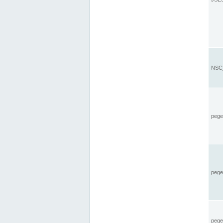
NSC_
pegel
pege
pegel