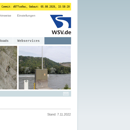
 Commit: d077ce9ac, Gebaut: 05.08.2026, 15:58:20
hinweise
Einstellungen
loads
Webservices
Stand: 7.11.2022