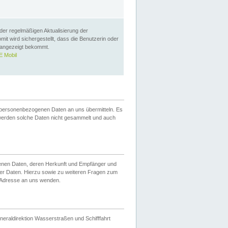
 der regelmäßigen Aktualisierung der
omit wird sichergestellt, dass die Benutzerin oder
 angezeigt bekommt.
 Mobil
 personenbezogenen Daten an uns übermitteln. Es
werden solche Daten nicht gesammelt und auch
ogenen Daten, deren Herkunft und Empfänger und
er Daten. Hierzu sowie zu weiteren Fragen zum
 Adresse an uns wenden.
neraldirektion Wasserstraßen und Schifffahrt