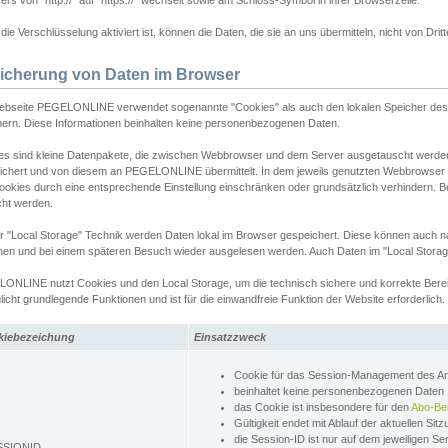
rs von "http://" auf "https://" wechselt sowie am Schloss-Symbol in ihrer Browserzeile.
ie Verschlüsselung aktiviert ist, können die Daten, die sie an uns übermitteln, nicht von Dri
icherung von Daten im Browser
ebseite PEGELONLINE verwendet sogenannte "Cookies" als auch den lokalen Speicher des 
hern. Diese Informationen beinhalten keine personenbezogenen Daten.
es sind kleine Datenpakete, die zwischen Webbrowser und dem Server ausgetauscht werde
ichert und von diesem an PEGELONLINE übermittelt. In dem jeweils genutzten Webbrowser
ookies durch eine entsprechende Einstellung einschränken oder grundsätzlich verhindern. B
cht werden.
er "Local Storage" Technik werden Daten lokal im Browser gespeichert. Diese können auch 
hen und bei einem späteren Besuch wieder ausgelesen werden. Auch Daten im "Local Storag
ONLINE nutzt Cookies und den Local Storage, um die technisch sichere und korrekte Bereit
icht grundlegende Funktionen und ist für die einwandfreie Funktion der Website erforderlich.
kiebezeichung
Einsatzzweck
Cookie für das Session-Management des 
beinhaltet keine personenbezogenen Daten
das Cookie ist insbesondere für den
Abo-Be
Gültigkeit endet mit Ablauf der aktuellen Sit
die Session-ID ist nur auf dem jeweiligen Se
SSIONID