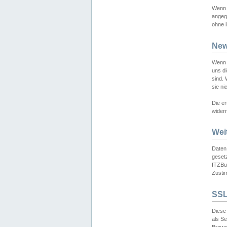
Wenn 
angeg
ohne i
New
Wenn 
uns d
sind.
sie ni
Die er
widerr
Wei
Daten,
gesetz
ITZBun
Zusti
SSL
Diese 
als S